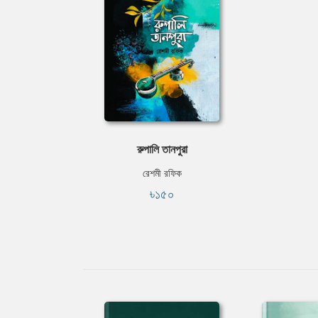
রুপালি তানপুরা
রেশমী রফিক
৳১৫০