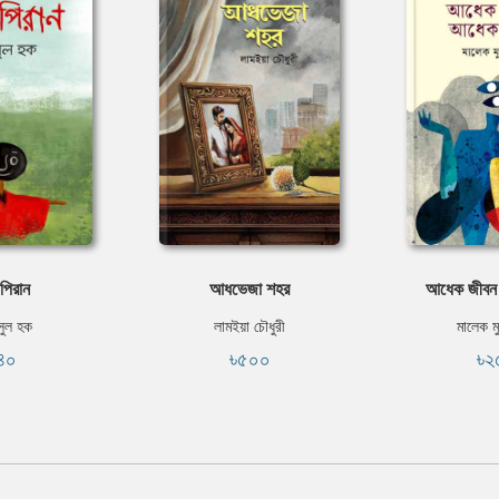
পিরান
আধভেজা শহর
আধেক জীবন
ুল হক
লামইয়া চৌধুরী
মালেক ম
৪০
৳৫০০
৳২