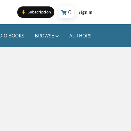
0
Sign In
Subscription
Cart is empty
DIO BOOKS
BROWSE
AUTHORS
PUBLICATIONS
ANYAPROKASH
Anyadhara
ors
Aajob Prokash
Bibliophile
Afsar Brothers