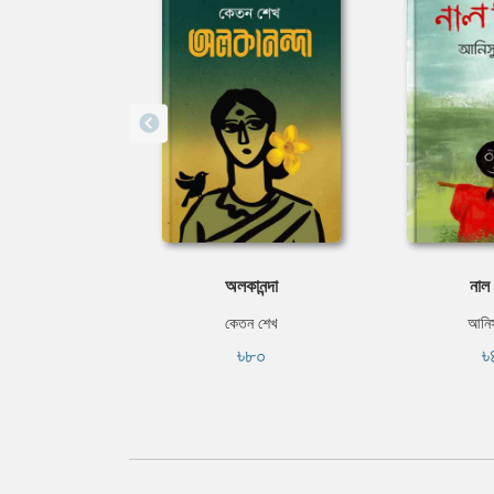
অলকানন্দা
নাল 
কেতন শেখ
আনিস
৳৮০
৳