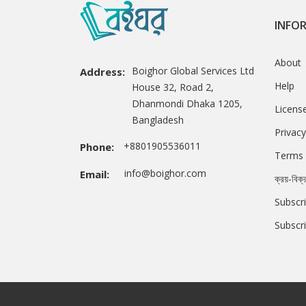
INFO
About
Boighor Global Services Ltd
Address:
Help
House 32, Road 2,
Dhanmondi Dhaka 1205,
Licens
Bangladesh
Privacy
+8801905536011
Phone:
Terms 
info@boighor.com
Email:
ক্রয়-বিক্
Subscri
Subscr