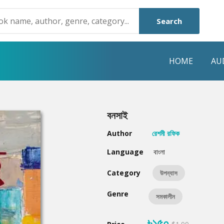
Search
HOME
AU
NRE
POPULAR AUTHORS
HIGHLIGHTS
বনসাই
Humayun Ahmed
Hot & New
Author
রেশমী রফিক
Mouri Morium
Featured Event
Language
বাংলা
Mohammad Nazim Uddin
Featured Auth
Category
উপন্যাস
Shanjana Alam
Best Seller
Genre
সমকালীন
Anisul Hoque
Editors Choice
৳১৫০