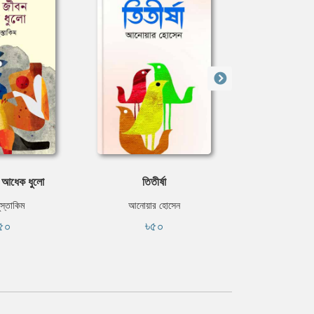
 আধেক ধুলো
তিতীর্ষা
একাকী এক
ুস্তাকিম
আনোয়ার হোসেন
আনিসু
৫০
৳৫০
৳৪