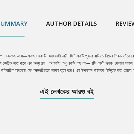
SUMMARY
AUTHOR DETAILS
REVIE
র গল্প। মমতাজ আরা—একজন একাকী, মধ্যবয়সী নারী, যিনি একটি পুরনো বাড়িতে নিজের শিকড় গেঁথে রে
উন্মচিত হতে থাকে এক অন্য গল্প। "বনসাই" শুধু একটি গাছ নয়—এটি একটি রূপক, যেভাবে সমাজ অনেক
া, পারিবারিক অবহেলা এবং আত্মপরিচয়ের লড়াই তুলে ধরে। এই উপন্যাস পাঠককে চিন্তিত করে তোলে
এই লেখকের আরও বই