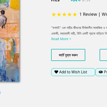
Price
$1.99
★
★
★
★
★
1
Review
|
Wr
Product
"বনসাই" এক নারীর জীবনের দীর্ঘকালীন সামাজিক ও
Summery
একাকী, মধ্যবয়সী নারী, যিনি একটি পুরনো বাড়িতে ন
Read More >
থাকলেও তিনি নিজের শৈশব ও স্মৃতির ঘরে অনড়। কিন
তারপরই উন্মচিত হতে থাকে এক অন্য গল্প। "বনসা
সমাজ অনেক মানুষকে 'ছেঁটে' রাখে, দমিয়ে রাখে, তাদ
কার্টে যুক্ত করুন
একজন নারীর ভেতর দিয়ে সমাজের নিষ্ঠুরতা, পারিবা
উপন্যাস পাঠককে চিন্তিত করে তোলে: আমরা কিংবা
Add to Wish List
P