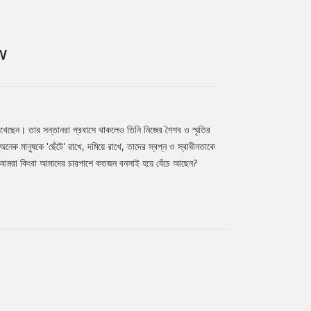
W
খেছেন। তার সন্তানরা প্রবাসে থাকলেও তিনি নিজের শৈশব ও স্মৃতির
 মানুষকে 'ছেঁটে' রাখে, দমিয়ে রাখে, তাদের স্বপ্ন ও স্বাধীনতাকে
: আমরা কিংবা আমাদের চারপাশে কতজন বনসাই হয়ে বেঁচে আছেন?