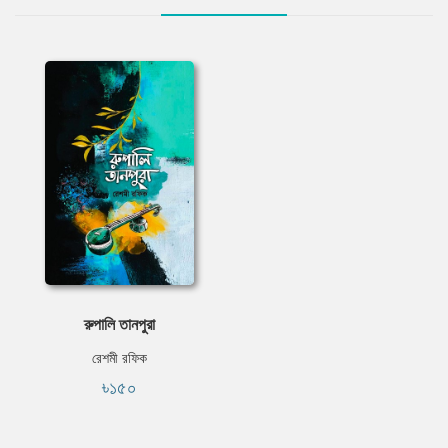
রুপালি তানপুরা
রেশমী রফিক
৳১৫০