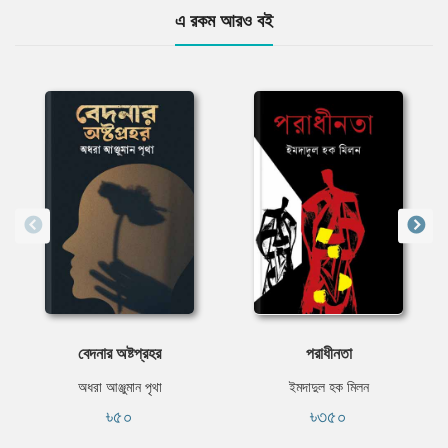
এ রকম আরও বই
বেদনার অষ্টপ্রহর
পরাধীনতা
অধরা আঞ্জুমান পৃথা
ইমদাদুল হক মিলন
৳৫০
৳৩৫০