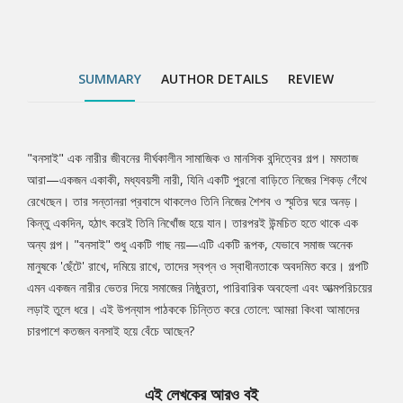
চারপাশে কতজন বনসাই হয়ে বেঁচে আছেন?
SUMMARY
AUTHOR DETAILS
REVIEW
"বনসাই" এক নারীর জীবনের দীর্ঘকালীন সামাজিক ও মানসিক বন্দিত্বের গল্প। মমতাজ
Tab
আরা—একজন একাকী, মধ্যবয়সী নারী, যিনি একটি পুরনো বাড়িতে নিজের শিকড় গেঁথে
রেখেছেন। তার সন্তানরা প্রবাসে থাকলেও তিনি নিজের শৈশব ও স্মৃতির ঘরে অনড়।
Article
কিন্তু একদিন, হঠাৎ করেই তিনি নিখোঁজ হয়ে যান। তারপরই উন্মচিত হতে থাকে এক
অন্য গল্প। "বনসাই" শুধু একটি গাছ নয়—এটি একটি রূপক, যেভাবে সমাজ অনেক
মানুষকে 'ছেঁটে' রাখে, দমিয়ে রাখে, তাদের স্বপ্ন ও স্বাধীনতাকে অবদমিত করে। গল্পটি
এমন একজন নারীর ভেতর দিয়ে সমাজের নিষ্ঠুরতা, পারিবারিক অবহেলা এবং আত্মপরিচয়ের
লড়াই তুলে ধরে। এই উপন্যাস পাঠককে চিন্তিত করে তোলে: আমরা কিংবা আমাদের
চারপাশে কতজন বনসাই হয়ে বেঁচে আছেন?
এই লেখকের আরও বই