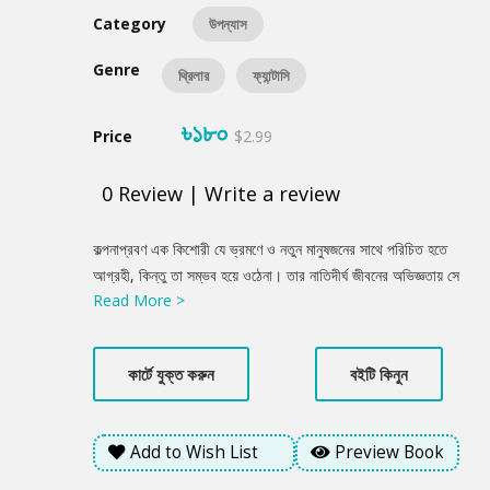
Category
উপন্যাস
Genre
থ্রিলার
ফ্যান্টাসি
৳১৮০
Price
$2.99
0
Review
|
Write a review
Product
কল্পনাপ্রবণ এক কিশোরী যে ভ্রমণে ও নতুন মানুষজনের সাথে পরিচিত হতে
Summery
আগ্রহী, কিন্তু তা সম্ভব হয়ে ওঠেনা। তার নাতিদীর্ঘ জীবনের অভিজ্ঞতায় সে
Read More >
তার অভিভাবকদের তার সব অপারগতার জন্য দায়ী করে থাকে। শেষ পর্যন্ত সে
তার কল্পনার জগতে ডানা মেলতে শুরু করে, যেখানে কোনো ধরনের বাধা বিঘ্নতা
তৈরি করতে পারেনা; ঘটনাপ্রবাহ নিয়ন্ত্রিত হয় তার নিজস্ব যুক্তি আর মূল্যবোধ
কার্টে যুক্ত করুন
বইটি কিনুন
থেকে...
Add to Wish List
Preview Book