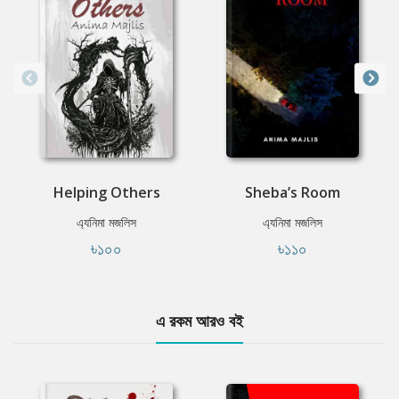
Helping Others
Sheba’s Room
এ্যনিমা মজলিস
এ্যনিমা মজলিস
৳১০০
৳১১০
এ রকম আরও বই