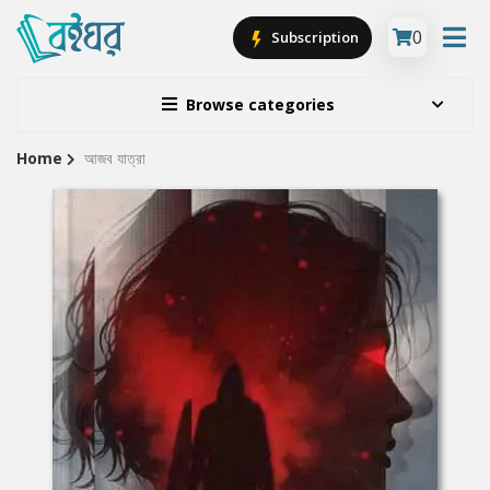
0
Subscription
Browse categories
Home
আজব যাত্রা
Site
Breadcrumb