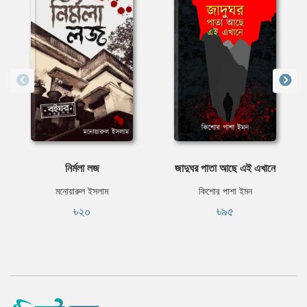
নির্মলা লজ
জাদুঘর পাতা আছে এই এখানে
মনোয়ারুল ইসলাম
কিশোর পাশা ইমন
৳২০
৳৯৫