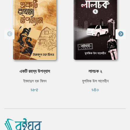
একটি রহস্য উপন্যাস
লালচক ২
ইমদাদুল হক মিলন
মুশফিক উস সালেহীন
৳৮৫
৳৪০