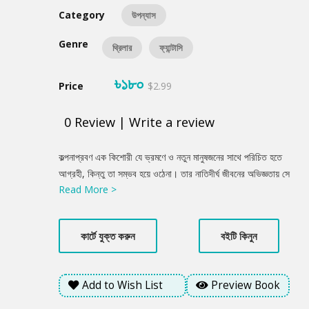
Category
উপন্যাস
Genre
থ্রিলার
ফ্যান্টাসি
৳১৮০
Price
$2.99
0
Review
|
Write a review
Product
কল্পনাপ্রবণ এক কিশোরী যে ভ্রমণে ও নতুন মানুষজনের সাথে পরিচিত হতে
Summery
আগ্রহী, কিন্তু তা সম্ভব হয়ে ওঠেনা। তার নাতিদীর্ঘ জীবনের অভিজ্ঞতায় সে
Read More >
তার অভিভাবকদের তার সব অপারগতার জন্য দায়ী করে থাকে। শেষ পর্যন্ত সে
তার কল্পনার জগতে ডানা মেলতে শুরু করে, যেখানে কোনো ধরনের বাধা বিঘ্নতা
তৈরি করতে পারেনা; ঘটনাপ্রবাহ নিয়ন্ত্রিত হয় তার নিজস্ব যুক্তি আর মূল্যবোধ
কার্টে যুক্ত করুন
বইটি কিনুন
থেকে...
Add to Wish List
Preview Book