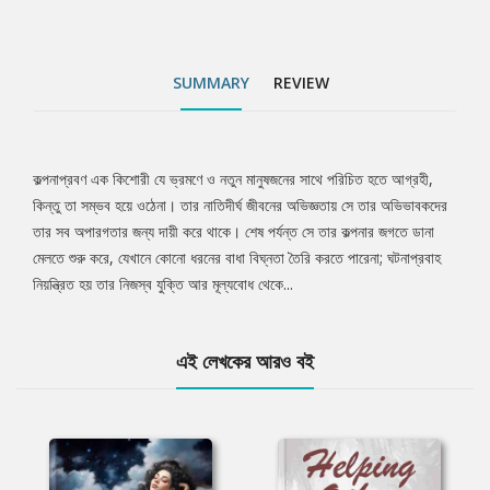
SUMMARY
REVIEW
কল্পনাপ্রবণ এক কিশোরী যে ভ্রমণে ও নতুন মানুষজনের সাথে পরিচিত হতে আগ্রহী,
Tab
কিন্তু তা সম্ভব হয়ে ওঠেনা। তার নাতিদীর্ঘ জীবনের অভিজ্ঞতায় সে তার অভিভাবকদের
তার সব অপারগতার জন্য দায়ী করে থাকে। শেষ পর্যন্ত সে তার কল্পনার জগতে ডানা
Article
মেলতে শুরু করে, যেখানে কোনো ধরনের বাধা বিঘ্নতা তৈরি করতে পারেনা; ঘটনাপ্রবাহ
নিয়ন্ত্রিত হয় তার নিজস্ব যুক্তি আর মূল্যবোধ থেকে...
এই লেখকের আরও বই