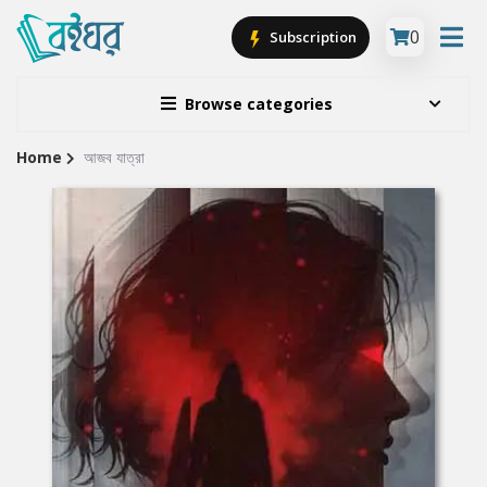
0
Subscription
Browse categories
Home
আজব যাত্রা
Site
Breadcrumb