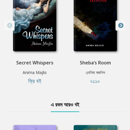
Secret Whispers
Sheba’s Room
Anima Majlis
এ্যনিমা মজলিস
ফ্রি বই
৳১১০
এ রকম আরও বই