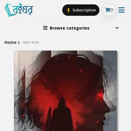
0
Subscription
Browse categories
Home
আজব যাত্রা
Site
Breadcrumb