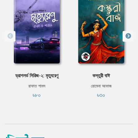
ড্রাগলর্ড সিরিজ-২: মৃত্যুরেণু
কস্তুরী বাঈ
রাফাত শামস
রোমেনা আফাজ
৳৮০
৳৩০