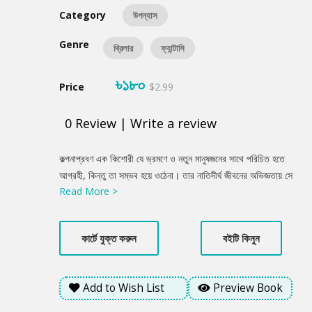
Category
উপন্যাস
Genre
থ্রিলার
ফ্যান্টাসি
৳১৮০
Price
$2.99
0
Review
|
Write a review
Product
কল্পনাপ্রবণ এক কিশোরী যে ভ্রমণে ও নতুন মানুষজনের সাথে পরিচিত হতে
Summery
আগ্রহী, কিন্তু তা সম্ভব হয়ে ওঠেনা। তার নাতিদীর্ঘ জীবনের অভিজ্ঞতায় সে
Read More >
তার অভিভাবকদের তার সব অপারগতার জন্য দায়ী করে থাকে। শেষ পর্যন্ত সে
তার কল্পনার জগতে ডানা মেলতে শুরু করে, যেখানে কোনো ধরনের বাধা বিঘ্নতা
তৈরি করতে পারেনা; ঘটনাপ্রবাহ নিয়ন্ত্রিত হয় তার নিজস্ব যুক্তি আর মূল্যবোধ
কার্টে যুক্ত করুন
বইটি কিনুন
থেকে...
Add to Wish List
Preview Book