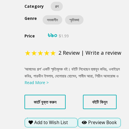
Category
গল্প
Genre
সমকালীন
স্মৃতিকথা
৳৯০
Price
$1.99
★
★
★
★
★
2
Review
|
Write a review
Product
‘আমাদের গল্প’ একটি স্মৃতিমূলক বই। বইটি লিখেছেন হুমাযুন কবির, ওবাইদুল
Summery
কবির, পারভীন ইসলাম, দেলোয়ার হোসেন, শামীম আরা, শিরীন আফরোজ ও
Read More >
তানভী রহমান বিয়াস। বইটিতে লেখকরা নিজেদের যাপিত জীবনের কথা
বলেছেন। এ বইটিতে সাতজন নিকটস্বজন বিবিধ প্রেক্ষিত থেকে জীবনকে দেখা
ও বর্ণনা করার যে প্রয়াস পেয়েছেন, এখানে তাঁদের ব্যক্তিজীবনকে ছাড়িয়ে উঠে
কার্টে যুক্ত করুন
বইটি কিনুন
এসেছে বাংলাদেশ, তার সমাজ ও মুক্তিযুদ্ধসহ নানা রকম অভিজ্ঞতার কথা।
মুক্তিযুদ্ধের চেতনাধারা যখন ক্রমশ ভাবনার বাইরে চলে যাচ্ছে তখন এই
পরিবারের সদস্যদের যৌথযাপন অনুসরণ করার মতো। ‘আমাদের গল্প’ একটি
Add to Wish List
Preview Book
পরিবারের সাতজন মৌলিক সদস্যের বাস্তব জীবন থেকে নেওয়া কথামালা-