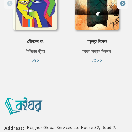
যৌবনের রং
⁠পড়ন্ত বিকেল
কিসিঞ্জার ভূঁইয়া
আব্দুল মান্নান শিকদার
৳২০
৳৩০০
Boighor Global Services Ltd House 32, Road 2,
Address: