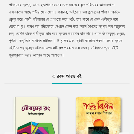
পরিবারের স্বপ্ন, আশা-হতাশার বয়ানের সঙ্গে সমাজের বৃহৎ পরিসরের আকাঙ্ক্ষা ও
বাস্তবতায় আছে গভীর যোগাযোগ। বাবা-মা, ভাইবোন তথা জন্মসূত্রে গাঁথা সম্পর্ককে
কেন্দ্র করে একটি পরিবারের যে গল্পগুলো জমে ওঠে, তার সাথে যে কেউ একীভূত হয়ে
যেতে বাধ্য। কারণ অবধারিতভাবে সেখানে যেমন উঠে আসে শৈশবের স্বপ্ন আর আনন্দময়
দিন, তেমনি থাকে বার্ধক্যের ভার আর স্বজন হারানোর হাহাকার। থাকে জীবনযুদ্ধ, প্রেম,
পূর্ণতা- অপূর্ণতার নানাবিধ জটিলতা। ই-বুকের এবং ছোটো আকারে প্রকাশ করার স্বার্থে
বইটিতে শুধু হুমায়ুন কবিরের এগারোটি গল্প প্রকাশ করা হলো। ভবিষ্যতে পুরো বইটি
পুনঃপ্রকাশ করার আগ্রহ আছে আমাদের।
এ রকম আরও বই