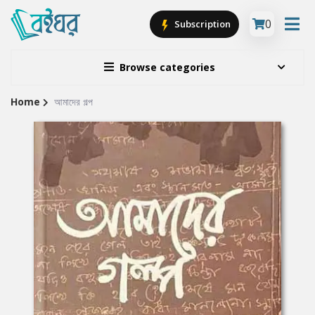
0
Subscription
Browse categories
Home
আমাদের গল্প
Site
Breadcrumb