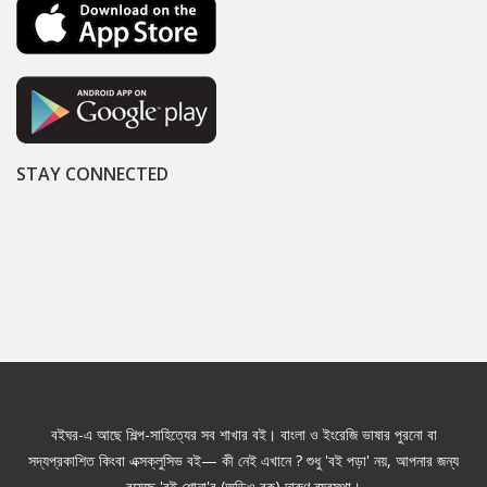
STAY CONNECTED
বইঘর-এ আছে শিল্প-সাহিত্যের সব শাখার বই। বাংলা ও ইংরেজি ভাষার পুরনো বা
সদ্যপ্রকাশিত কিংবা এক্সক্লুসিভ বই— কী নেই এখানে ? শুধু 'বই পড়া' নয়, আপনার জন্য
রয়েছে 'বই শোনা'র (অডিও বুক) দারুণ ব্যবস্থা।