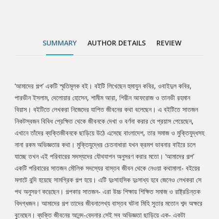
বইয়ের মলাটে বন্দি হয়েছে সামগ্রিক গল্প হয়ে। এটি দুঃসাহসিক দুঃসাধ্য হবে
জেনেও লেখকরা সে পথ অনুসরণ করেছেন। গল্পকার সাতজন- এরা উচ্চ শিক্ষায়
শিক্ষিত সমাজ ও রাষ্ট্রচিন্তক বিদগ্ধজন। আমাদের গল্প তাদের জীবনালেখ্য
বাস্তব ঘটনা মিহি সুতার মতোন শব্দ অক্ষরে বুনেছেন। ব্যক্তি জীবনের আনন্দ-
SUMMARY
AUTHOR DETAILS
REVIEW
বেদনার সেই সব অভিজ্ঞতা ছাড়িয়ে এক- একটা পরিবারের স্বপ্ন, আশা-হতাশার
বয়ানের সঙ্গে সমাজের বৃহৎ পরিসরের আকাঙ্ক্ষা ও বাস্তবতায় আছে গভীর
যোগাযোগ। বাবা-মা, ভাইবোন তথা জন্মসূত্রে গাঁথা সম্পর্ককে কেন্দ্র করে একটি
পরিবারের যে গল্পগুলো জমে ওঠে, তার সাথে যে কেউ একীভূত হয়ে যেতে বাধ্য।
‘আমাদের গল্প’ একটি স্মৃতিমূলক বই। বইটি লিখেছেন হুমাযুন কবির, ওবাইদুল কবির,
Tab
কারণ অবধারিতভাবে সেখানে যেমন উঠে আসে শৈশবের স্বপ্ন আর আনন্দময়
পারভীন ইসলাম, দেলোয়ার হোসেন, শামীম আরা, শিরীন আফরোজ ও তানভী রহমান
দিন, তেমনি থাকে বার্ধক্যের ভার আর স্বজন হারানোর হাহাকার। থাকে
বিয়াস। বইটিতে লেখকরা নিজেদের যাপিত জীবনের কথা বলেছেন। এ বইটিতে সাতজন
Article
জীবনযুদ্ধ, প্রেম, পূর্ণতা- অপূর্ণতার নানাবিধ জটিলতা। ই-বুকের এবং ছোটো
নিকটস্বজন বিবিধ প্রেক্ষিত থেকে জীবনকে দেখা ও বর্ণনা করার যে প্রয়াস পেয়েছেন,
আকারে প্রকাশ করার স্বার্থে বইটিতে শুধু হুমায়ুন কবিরের এগারোটি গল্প প্রকাশ
এখানে তাঁদের ব্যক্তিজীবনকে ছাড়িয়ে উঠে এসেছে বাংলাদেশ, তার সমাজ ও মুক্তিযুদ্ধসহ
করা হলো। ভবিষ্যতে পুরো বইটি পুনঃপ্রকাশ করার আগ্রহ আছে আমাদের।
নানা রকম অভিজ্ঞতার কথা। মুক্তিযুদ্ধের চেতনাধারা যখন ক্রমশ ভাবনার বাইরে চলে
যাচ্ছে তখন এই পরিবারের সদস্যদের যৌথযাপন অনুসরণ করার মতো। ‘আমাদের গল্প’
একটি পরিবারের সাতজন মৌলিক সদস্যের বাস্তব জীবন থেকে নেওয়া কথামালা- বইয়ের
মলাটে বন্দি হয়েছে সামগ্রিক গল্প হয়ে। এটি দুঃসাহসিক দুঃসাধ্য হবে জেনেও লেখকরা সে
পথ অনুসরণ করেছেন। গল্পকার সাতজন- এরা উচ্চ শিক্ষায় শিক্ষিত সমাজ ও রাষ্ট্রচিন্তক
বিদগ্ধজন। আমাদের গল্প তাদের জীবনালেখ্য বাস্তব ঘটনা মিহি সুতার মতোন শব্দ অক্ষরে
বুনেছেন। ব্যক্তি জীবনের আনন্দ-বেদনার সেই সব অভিজ্ঞতা ছাড়িয়ে এক- একটা