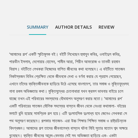
বইয়ের মলাটে বন্দি হয়েছে সামগ্রিক গল্প হয়ে। এটি দুঃসাহসিক দুঃসাধ্য হবে
জেনেও লেখকরা সে পথ অনুসরণ করেছেন। গল্পকার সাতজন- এরা উচ্চ শিক্ষায়
শিক্ষিত সমাজ ও রাষ্ট্রচিন্তক বিদগ্ধজন। আমাদের গল্প তাদের জীবনালেখ্য
বাস্তব ঘটনা মিহি সুতার মতোন শব্দ অক্ষরে বুনেছেন। ব্যক্তি জীবনের আনন্দ-
SUMMARY
AUTHOR DETAILS
REVIEW
বেদনার সেই সব অভিজ্ঞতা ছাড়িয়ে এক- একটা পরিবারের স্বপ্ন, আশা-হতাশার
বয়ানের সঙ্গে সমাজের বৃহৎ পরিসরের আকাঙ্ক্ষা ও বাস্তবতায় আছে গভীর
যোগাযোগ। বাবা-মা, ভাইবোন তথা জন্মসূত্রে গাঁথা সম্পর্ককে কেন্দ্র করে একটি
পরিবারের যে গল্পগুলো জমে ওঠে, তার সাথে যে কেউ একীভূত হয়ে যেতে বাধ্য।
‘আমাদের গল্প’ একটি স্মৃতিমূলক বই। বইটি লিখেছেন হুমাযুন কবির, ওবাইদুল কবির,
Tab
কারণ অবধারিতভাবে সেখানে যেমন উঠে আসে শৈশবের স্বপ্ন আর আনন্দময়
পারভীন ইসলাম, দেলোয়ার হোসেন, শামীম আরা, শিরীন আফরোজ ও তানভী রহমান
দিন, তেমনি থাকে বার্ধক্যের ভার আর স্বজন হারানোর হাহাকার। থাকে
বিয়াস। বইটিতে লেখকরা নিজেদের যাপিত জীবনের কথা বলেছেন। এ বইটিতে সাতজন
Article
জীবনযুদ্ধ, প্রেম, পূর্ণতা- অপূর্ণতার নানাবিধ জটিলতা। ই-বুকের এবং ছোটো
নিকটস্বজন বিবিধ প্রেক্ষিত থেকে জীবনকে দেখা ও বর্ণনা করার যে প্রয়াস পেয়েছেন,
আকারে প্রকাশ করার স্বার্থে বইটিতে শুধু হুমায়ুন কবিরের এগারোটি গল্প প্রকাশ
এখানে তাঁদের ব্যক্তিজীবনকে ছাড়িয়ে উঠে এসেছে বাংলাদেশ, তার সমাজ ও মুক্তিযুদ্ধসহ
করা হলো। ভবিষ্যতে পুরো বইটি পুনঃপ্রকাশ করার আগ্রহ আছে আমাদের।
নানা রকম অভিজ্ঞতার কথা। মুক্তিযুদ্ধের চেতনাধারা যখন ক্রমশ ভাবনার বাইরে চলে
যাচ্ছে তখন এই পরিবারের সদস্যদের যৌথযাপন অনুসরণ করার মতো। ‘আমাদের গল্প’
একটি পরিবারের সাতজন মৌলিক সদস্যের বাস্তব জীবন থেকে নেওয়া কথামালা- বইয়ের
মলাটে বন্দি হয়েছে সামগ্রিক গল্প হয়ে। এটি দুঃসাহসিক দুঃসাধ্য হবে জেনেও লেখকরা সে
পথ অনুসরণ করেছেন। গল্পকার সাতজন- এরা উচ্চ শিক্ষায় শিক্ষিত সমাজ ও রাষ্ট্রচিন্তক
বিদগ্ধজন। আমাদের গল্প তাদের জীবনালেখ্য বাস্তব ঘটনা মিহি সুতার মতোন শব্দ অক্ষরে
বুনেছেন। ব্যক্তি জীবনের আনন্দ-বেদনার সেই সব অভিজ্ঞতা ছাড়িয়ে এক- একটা