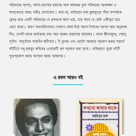
পরিবারের স্বপ্ন, আশা-হতাশার বয়ানের সঙ্গে সমাজের বৃহৎ পরিসরের আকাঙ্ক্ষা ও
বাস্তবতায় আছে গভীর যোগাযোগ। বাবা-মা, ভাইবোন তথা জন্মসূত্রে গাঁথা সম্পর্ককে
কেন্দ্র করে একটি পরিবারের যে গল্পগুলো জমে ওঠে, তার সাথে যে কেউ একীভূত হয়ে
যেতে বাধ্য। কারণ অবধারিতভাবে সেখানে যেমন উঠে আসে শৈশবের স্বপ্ন আর আনন্দময়
দিন, তেমনি থাকে বার্ধক্যের ভার আর স্বজন হারানোর হাহাকার। থাকে জীবনযুদ্ধ, প্রেম,
পূর্ণতা- অপূর্ণতার নানাবিধ জটিলতা। ই-বুকের এবং ছোটো আকারে প্রকাশ করার স্বার্থে
বইটিতে শুধু হুমায়ুন কবিরের এগারোটি গল্প প্রকাশ করা হলো। ভবিষ্যতে পুরো বইটি
পুনঃপ্রকাশ করার আগ্রহ আছে আমাদের।
এ রকম আরও বই