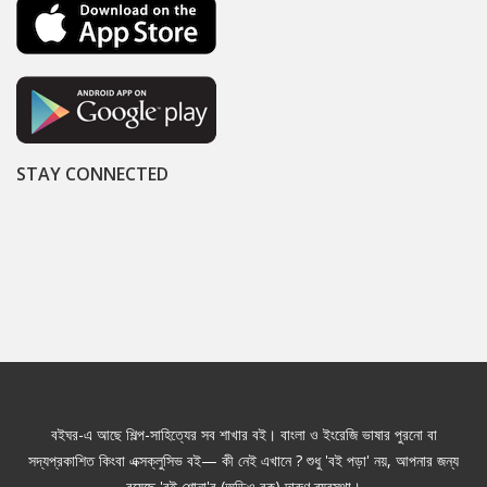
STAY CONNECTED
বইঘর-এ আছে শিল্প-সাহিত্যের সব শাখার বই। বাংলা ও ইংরেজি ভাষার পুরনো বা
সদ্যপ্রকাশিত কিংবা এক্সক্লুসিভ বই— কী নেই এখানে ? শুধু 'বই পড়া' নয়, আপনার জন্য
রয়েছে 'বই শোনা'র (অডিও বুক) দারুণ ব্যবস্থা।