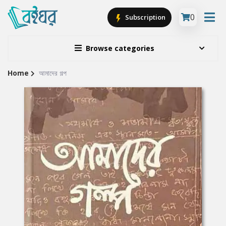
0
Subscription
Browse categories
Home
আমাদের গল্প
Site
Breadcrumb