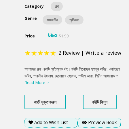
Category
গল্প
Genre
সমকালীন
স্মৃতিকথা
৳৯০
Price
$1.99
★
★
★
★
★
2
Review
|
Write a review
Product
‘আমাদের গল্প’ একটি স্মৃতিমূলক বই। বইটি লিখেছেন হুমাযুন কবির, ওবাইদুল
Summery
কবির, পারভীন ইসলাম, দেলোয়ার হোসেন, শামীম আরা, শিরীন আফরোজ ও
Read More >
তানভী রহমান বিয়াস। বইটিতে লেখকরা নিজেদের যাপিত জীবনের কথা
বলেছেন। এ বইটিতে সাতজন নিকটস্বজন বিবিধ প্রেক্ষিত থেকে জীবনকে দেখা
ও বর্ণনা করার যে প্রয়াস পেয়েছেন, এখানে তাঁদের ব্যক্তিজীবনকে ছাড়িয়ে উঠে
কার্টে যুক্ত করুন
বইটি কিনুন
এসেছে বাংলাদেশ, তার সমাজ ও মুক্তিযুদ্ধসহ নানা রকম অভিজ্ঞতার কথা।
মুক্তিযুদ্ধের চেতনাধারা যখন ক্রমশ ভাবনার বাইরে চলে যাচ্ছে তখন এই
পরিবারের সদস্যদের যৌথযাপন অনুসরণ করার মতো। ‘আমাদের গল্প’ একটি
Add to Wish List
Preview Book
পরিবারের সাতজন মৌলিক সদস্যের বাস্তব জীবন থেকে নেওয়া কথামালা-