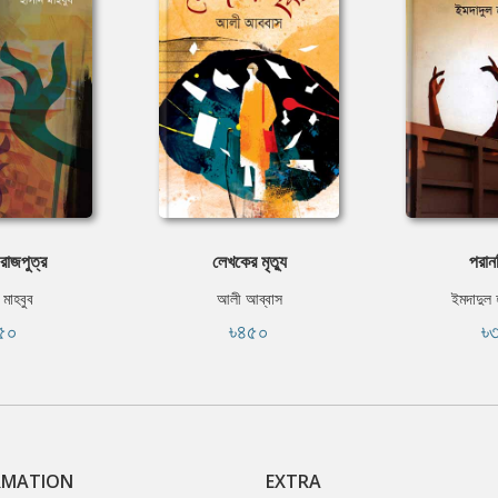
রাজপুত্র
লেখকের মৃত্যু
পরানপ
 মাহবুব
আলী আব্বাস
ইমদাদুল
৫০
৳৪৫০
৳
RMATION
EXTRA