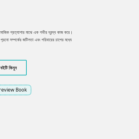
ামাজিক প্রত্যাশার মাঝে এক গভীর দ্বন্দ্ব কাজ করে।
গি, পুরনো সম্পর্কের জটিলতা এবং পরিবারের চাপের মধ্যে
বও নিজের দ্বিধা ও গ্যামোফোবিয়ার (বিয়ের প্রতি
 জীবনের বাস্তবতা, নারীর স্বাতন্ত্র্য, সম্পর্কের
্প।
বইটি কিনুন
review Book