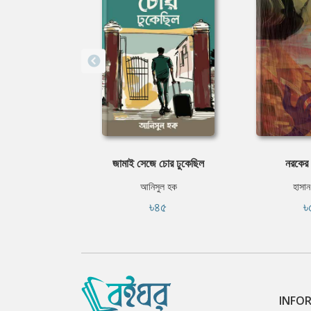
জামাই সেজে চোর ঢুকেছিল
নরকের 
আনিসুল হক
হাসান
৳৪৫
৳
INFO