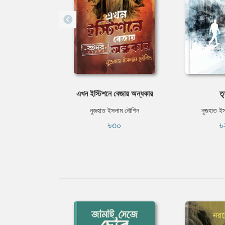
এখন ইস্টিশনে বেজায় অন্ধকার
তৃ
নুজহাত ইসলাম নৌশিন
নুজহাত ই
৳৩০
৳