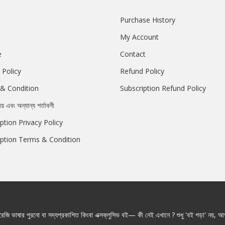
Purchase History
My Account
e
Contact
 Policy
Refund Policy
& Condition
Subscription Refund Policy
রয় এবং অন্যান্য শর্তাবলী
ption Privacy Policy
iption Terms & Condition
জি ভাষার পুরনো বা সদ্যপ্রকাশিত কিংবা এক্সক্লুসিভ বই— কী নেই এখানে ? শুধু 'বই পড়া' নয়, আপ