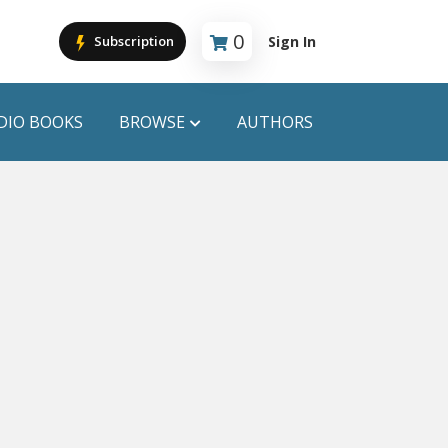
0
Sign In
Subscription
Cart is empty
DIO BOOKS
BROWSE
AUTHORS
PUBLICATIONS
ANYAPROKASH
Anyadhara
ors
Aajob Prokash
Bibliophile
Afsar Brothers