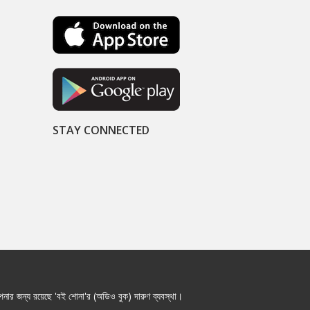
STAY CONNECTED
নার জন্য রয়েছে 'বই শোনা'র (অডিও বুক) দারুণ ব্যবস্থা।