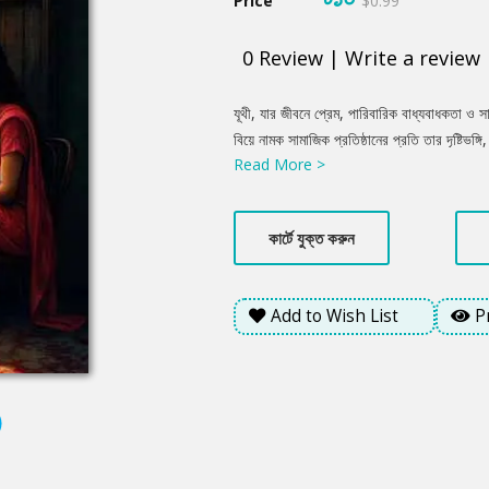
Price
$0.99
0
Review
|
Write a review
Product
যূথী, যার জীবনে প্রেম, পারিবারিক বাধ্যবাধকতা ও স
Summery
বিয়ে নামক সামাজিক প্রতিষ্ঠানের প্রতি তার দৃষ্টিভঙ্
Read More >
সে নিজের অবস্থান খুঁজে পেতে চায়। অন্যদিকে, রকি
ভয়) সাথে লড়াই করে। বইটি কেবল প্রেমকাহিনি নয়, বরং
মধুরতা ও তিক্ততার মিশেলে রচিত এক জীবনঘনিষ্ঠ গল
কার্টে যুক্ত করুন
Add to Wish List
P