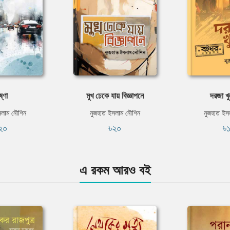
ষ্ণা
মুখ ঢেকে যায় বিজ্ঞাপনে
দরজা খ
সলাম নৌশিন
নুজহাত ইসলাম নৌশিন
নুজহাত ইস
২০
৳২০
৳
এ রকম আরও বই