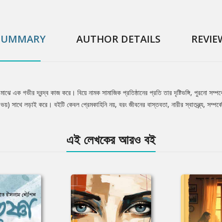
SUMMARY
AUTHOR DETAILS
REVIE
মাঝে এক গভীর দ্বন্দ্ব কাজ করে। বিয়ে নামক সামাজিক প্রতিষ্ঠানের প্রতি তার দৃষ্টিভঙ্গি, পুরনো সম্
য়) সাথে লড়াই করে। বইটি কেবল প্রেমকাহিনি নয়, বরং জীবনের বাস্তবতা, নারীর স্বাতন্ত্র্য, সম্পর্
এই লেখকের আরও বই