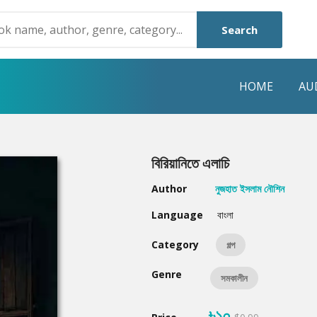
Search
HOME
AU
NRE
POPULAR AUTHORS
HIGHLIGHTS
বিরিয়ানিতে এলাচি
Humayun Ahmed
Hot & New
Author
নুজহাত ইসলাম নৌশিন
Mouri Morium
Featured Event
Language
বাংলা
Mohammad Nazim Uddin
Featured Auth
Category
গল্প
Shanjana Alam
Best Seller
Genre
সমকালীন
Anisul Hoque
Editors Choice
৳১০