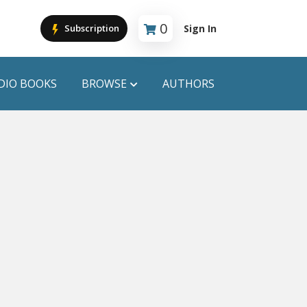
0
Sign In
Subscription
Cart is empty
DIO BOOKS
BROWSE
AUTHORS
PUBLICATIONS
ANYAPROKASH
Anyadhara
ors
Aajob Prokash
Bibliophile
Afsar Brothers