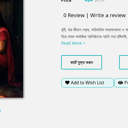
Price
$0.99
0
Review
|
Write a review
Product
যূথী, যার জীবনে প্রেম, পারিবারিক বাধ্যবাধকতা ও স
Summery
বিয়ে নামক সামাজিক প্রতিষ্ঠানের প্রতি তার দৃষ্টিভঙ্
Read More >
সে নিজের অবস্থান খুঁজে পেতে চায়। অন্যদিকে, রকি
ভয়) সাথে লড়াই করে। বইটি কেবল প্রেমকাহিনি নয়, বরং
মধুরতা ও তিক্ততার মিশেলে রচিত এক জীবনঘনিষ্ঠ গল
কার্টে যুক্ত করুন
Add to Wish List
P