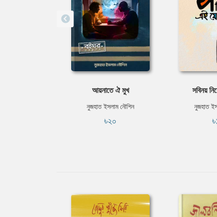
আয়নাতে ঐ মুখ
সবিনয় নি
নুজহাত ইসলাম নৌশিন
নুজহাত ই
৳২০
৳