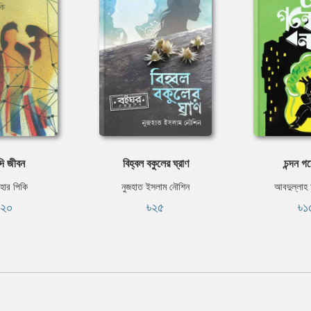
দি জীবন
বিহ্বল বকুলের ঘ্রাণ
চন্দন গ
াহার পিকি
নুজহাত ইসলাম নৌশিন
আবদুল্লাহ
১২০
৳২৫
৳১