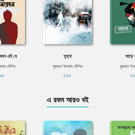
বেদন এই যে
তৃষ্ণা
সাড়ে 
সলাম নৌশিন
নুজহাত ইসলাম নৌশিন
নুজহাত ইস
১০
৳২০
৳
এ রকম আরও বই