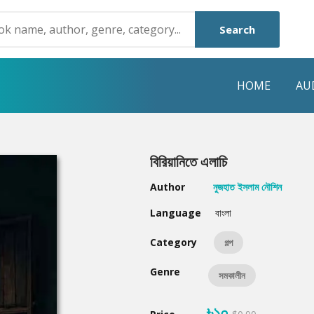
Search
HOME
AU
NRE
POPULAR AUTHORS
HIGHLIGHTS
বিরিয়ানিতে এলাচি
Humayun Ahmed
Hot & New
Author
নুজহাত ইসলাম নৌশিন
Mouri Morium
Featured Event
Language
বাংলা
Mohammad Nazim Uddin
Featured Auth
Category
গল্প
Shanjana Alam
Best Seller
Genre
সমকালীন
Anisul Hoque
Editors Choice
৳১০