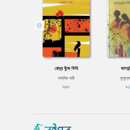
রোদ্দুর খুঁজে ফিরি
জালবন্
ফাহ্‌মিদা বারী
লুৎফুন্ন
৳৬০
৳