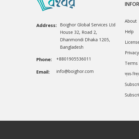
INFO
About
Boighor Global Services Ltd
Address:
Help
House 32, Road 2,
Dhanmondi Dhaka 1205,
Licens
Bangladesh
Privacy
+8801905536011
Phone:
Terms 
info@boighor.com
Email:
ক্রয়-বিক্
Subscri
Subscr