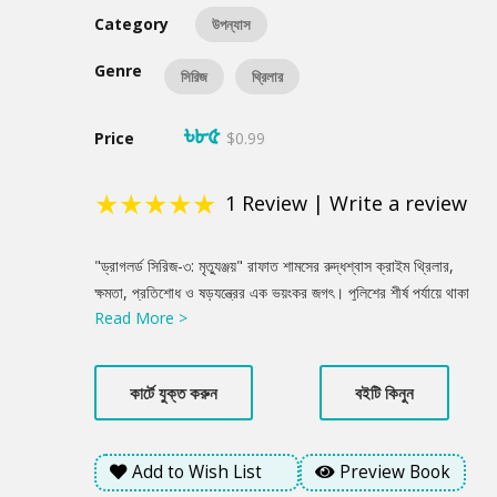
Category
উপন্যাস
Genre
সিরিজ
থ্রিলার
৳৮৫
Price
$0.99
★
★
★
★
★
1
Review
|
Write a review
Product
"ড্রাগলর্ড সিরিজ-৩: মৃত্যুঞ্জয়" রাফাত শামসের রুদ্ধশ্বাস ক্রাইম থ্রিলার,
Summery
ক্ষমতা, প্রতিশোধ ও ষড়যন্ত্রের এক ভয়ংকর জগৎ। পুলিশের শীর্ষ পর্যায়ে থাকা
Read More >
কর্মকর্তাদের মাঝে লুকিয়ে থাকা অন্তর্দ্বন্দ্ব, মাদক সাম্রাজ্যের সাথে জড়িত
আন্তর্জাতিক চক্র, এবং গুপ্তচরবৃত্তির এক জটিল খেলায় গল্পটি এগিয়ে যায়।
ঢাকা থেকে শুরু করে সীমান্তবর্তী অঞ্চল পর্যন্ত ছড়িয়ে পড়া দ্রুতগতির
কার্টে যুক্ত করুন
বইটি কিনুন
ঘটনাপ্রবাহ, বুদ্ধিদীপ্ত টুইস্ট, এবং গভীর মনস্তাত্ত্বিক বিশ্লেষণের সমন্বয়ে
এটি সিরিজের অন্যতম শক্তিশালী কিস্তি।
Add to Wish List
Preview Book