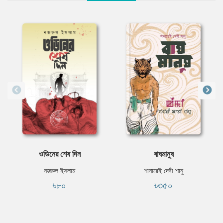
ওডিনের শেষ দিন
বাঘমানুষ
নজরুল ইসলাম
শানারেই দেবী শানু
৳৮০
৳৩৫০