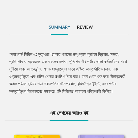
SUMMARY
REVIEW
"ড্রাগলর্ড সিরিজ-৩: মৃত্যুঞ্জয়" রাফাত শামসের রুদ্ধশ্বাস ক্রাইম থ্রিলার, ক্ষমতা,
Tab
প্রতিশোধ ও ষড়যন্ত্রের এক ভয়ংকর জগৎ। পুলিশের শীর্ষ পর্যায়ে থাকা কর্মকর্তাদের মাঝে
লুকিয়ে থাকা অন্তর্দ্বন্দ্ব, মাদক সাম্রাজ্যের সাথে জড়িত আন্তর্জাতিক চক্র, এবং
Article
গুপ্তচরবৃত্তির এক জটিল খেলায় গল্পটি এগিয়ে যায়। ঢাকা থেকে শুরু করে সীমান্তবর্তী
অঞ্চল পর্যন্ত ছড়িয়ে পড়া দ্রুতগতির ঘটনাপ্রবাহ, বুদ্ধিদীপ্ত টুইস্ট, এবং গভীর
মনস্তাত্ত্বিক বিশ্লেষণের সমন্বয়ে এটি সিরিজের অন্যতম শক্তিশালী কিস্তি।
এই লেখকের আরও বই