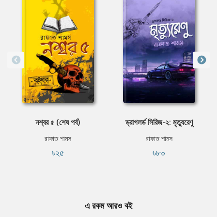
নশ্বর ৫ (শেষ পর্ব)
ড্রাগলর্ড সিরিজ-২: মৃত্যুরেণু
রাফাত শামস
রাফাত শামস
৳২৫
৳৮০
এ রকম আরও বই