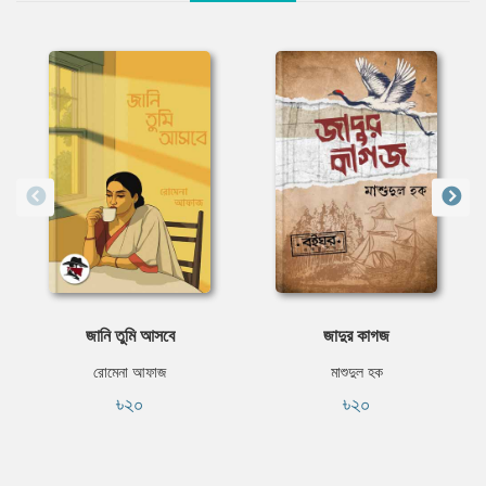
জানি তুমি আসবে
জাদুর কাগজ
রোমেনা আফাজ
মাশুদুল হক
৳২০
৳২০