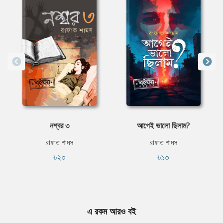
নশ্বর ৩
আগেই ভালো ছিলাম?
রাফাত শামস
রাফাত শামস
৳২০
৳১০
এ রকম আরও বই