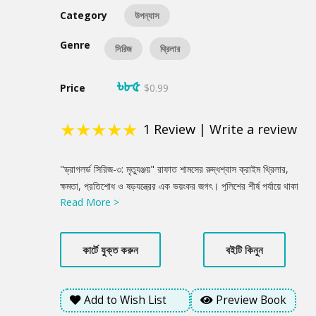
Category
উপন্যাস
Genre
সিরিজ
থ্রিলার
৳৮৫
Price
$0.99
★
★
★
★
★
1
Review
|
Write a review
Product
"ড্রাগলর্ড সিরিজ-৩: মৃত্যুঞ্জয়" রাফাত শামসের রুদ্ধশ্বাস ক্রাইম থ্রিলার,
Summery
ক্ষমতা, প্রতিশোধ ও ষড়যন্ত্রের এক ভয়ংকর জগৎ। পুলিশের শীর্ষ পর্যায়ে থাকা
Read More >
কর্মকর্তাদের মাঝে লুকিয়ে থাকা অন্তর্দ্বন্দ্ব, মাদক সাম্রাজ্যের সাথে জড়িত
আন্তর্জাতিক চক্র, এবং গুপ্তচরবৃত্তির এক জটিল খেলায় গল্পটি এগিয়ে যায়।
ঢাকা থেকে শুরু করে সীমান্তবর্তী অঞ্চল পর্যন্ত ছড়িয়ে পড়া দ্রুতগতির
কার্টে যুক্ত করুন
বইটি কিনুন
ঘটনাপ্রবাহ, বুদ্ধিদীপ্ত টুইস্ট, এবং গভীর মনস্তাত্ত্বিক বিশ্লেষণের সমন্বয়ে
এটি সিরিজের অন্যতম শক্তিশালী কিস্তি।
Add to Wish List
Preview Book