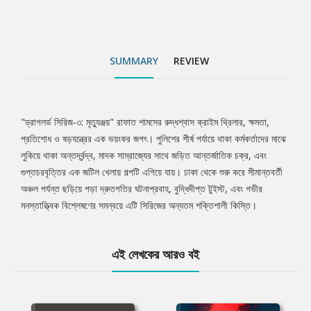
SUMMARY
REVIEW
"ড্রাগলর্ড সিরিজ-৩: মৃত্যুঞ্জয়" রাফাত শামসের রুদ্ধশ্বাস ক্রাইম থ্রিলার, ক্ষমতা,
Tab
প্রতিশোধ ও ষড়যন্ত্রের এক ভয়ংকর জগৎ। পুলিশের শীর্ষ পর্যায়ে থাকা কর্মকর্তাদের মাঝে
লুকিয়ে থাকা অন্তর্দ্বন্দ্ব, মাদক সাম্রাজ্যের সাথে জড়িত আন্তর্জাতিক চক্র, এবং
Article
গুপ্তচরবৃত্তির এক জটিল খেলায় গল্পটি এগিয়ে যায়। ঢাকা থেকে শুরু করে সীমান্তবর্তী
অঞ্চল পর্যন্ত ছড়িয়ে পড়া দ্রুতগতির ঘটনাপ্রবাহ, বুদ্ধিদীপ্ত টুইস্ট, এবং গভীর
মনস্তাত্ত্বিক বিশ্লেষণের সমন্বয়ে এটি সিরিজের অন্যতম শক্তিশালী কিস্তি।
এই লেখকের আরও বই