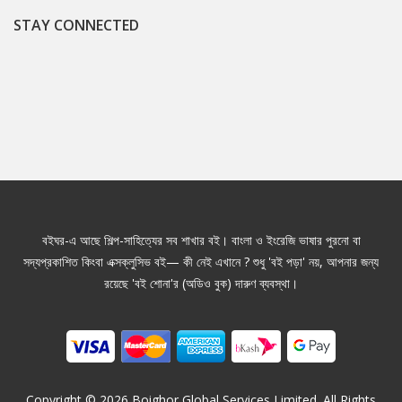
STAY CONNECTED
বইঘর-এ আছে শিল্প-সাহিত্যের সব শাখার বই। বাংলা ও ইংরেজি ভাষার পুরনো বা
সদ্যপ্রকাশিত কিংবা এক্সক্লুসিভ বই— কী নেই এখানে ? শুধু 'বই পড়া' নয়, আপনার জন্য
রয়েছে 'বই শোনা'র (অডিও বুক) দারুণ ব্যবস্থা।
Copyright ©
2026
Boighor Global Services Limited. All Rights