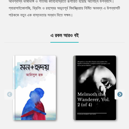
অবিশ্বাস্য ভাষাভঙ্গি ও গতিময় কাহিনিস্রোতে রূপায়িত হয়েছে আলোচ্য উপন্যাসে।
প্যারাসাইকোলজি, থ্রিলিং ও রহস্যের অভূতপূর্ব মিথস্ক্রিয়ায় নির্মিত অনবদ্য এ উপন্যাসটি
পাঠককে নতুন এক বাস্তবতার সন্ধান দিতে সক্ষম।
এ রকম আরও বই