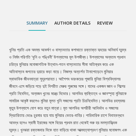
আবির্ভাব ও সজলের দ্বিচারিতায় ভেঙে চুরমার হয়ে যায় মুনিয়ার ভেতর-বাহির।
পারিবারিক চাপে বিবাহবন্ধনে আবদ্ধ হলেও স্বামী ইরাজের সঙ্গে বিয়ের প্রথম
রাত থেকেই শুরু হয় মনস্তাত্ত্বিক দ্বন্দ্ব। খুনঝরা রক্তজবার দিকে হাত বাড়িয়ে
SUMMARY
AUTHOR DETAILS
REVIEW
থাকা আত্মহত্যাপ্রবণ মুনিয়ার মনোজগৎ এক অবিশ্বাস্য ভাষাভঙ্গি ও গতিময়
কাহিনিস্রোতে রূপায়িত হয়েছে আলোচ্য উপন্যাসে। প্যারাসাইকোলজি, থ্রিলিং
ও রহস্যের অভূতপূর্ব মিথস্ক্রিয়ায় নির্মিত অনবদ্য এ উপন্যাসটি পাঠককে নতুন
এক বাস্তবতার সন্ধান দিতে সক্ষম।
খুনির প্রতি এক অদম্য আকর্ষণ ও বাস্তবতার কশাঘাতে রক্তাক্ত হৃদয়ের অনিবার্য দ্বন্দ্ব
Tab
ও নির্মম পরিণতি ‘খুনি ও শঙ্খিনী’ উপন্যাসের মূল উপজীব্য। উপন্যাসের অন্যতম প্রধান
চরিত্র মুনিয়ার মনোজাগতিক উত্থান-পতন বাস্তবতার সীমা অতিক্রম করে এক
Article
অতিবাস্তব জগতের দুয়ারে কড়া নাড়ে। নিজস্ব অন্তর্গত টানাপোড়েনে মুনিয়ার
স্বাভাবিক জীবনযাত্রা সুদূরপরাহত। আশৈশব ভয়ংকরের পূজারি মুনিয়া বিশ্ববিদ্যালয়
জীবনে এসে জড়িয়ে পড়ে দুই বিপরীত মেরুর পুরুষের সঙ্গে। যাদের একজন জ্ঞান ও শিল্পের
প্রতি নিবেদিত, অন্যজন খুনের মন্ত্রে বিভোর। আলভির ব্যক্তিত্ব ও জ্ঞানস্পৃহা মুনিয়াকে
সাময়িক আকৃষ্ট করলেও মুনিয়া মূলত খুনি সজলের প্রতি চিরনিবেদিত। আলভির রহস্যময়
মৃত্যু উপন্যাসে যোগ করে নতুন মাত্রা। মৃত আলভির অশরীরী আবির্ভাব ও সজলের
দ্বিচারিতায় ভেঙে চুরমার হয়ে যায় মুনিয়ার ভেতর-বাহির। পারিবারিক চাপে বিবাহবন্ধনে
আবদ্ধ হলেও স্বামী ইরাজের সঙ্গে বিয়ের প্রথম রাত থেকেই শুরু হয় মনস্তাত্ত্বিক
দ্বন্দ্ব। খুনঝরা রক্তজবার দিকে হাত বাড়িয়ে থাকা আত্মহত্যাপ্রবণ মুনিয়ার মনোজগৎ এক