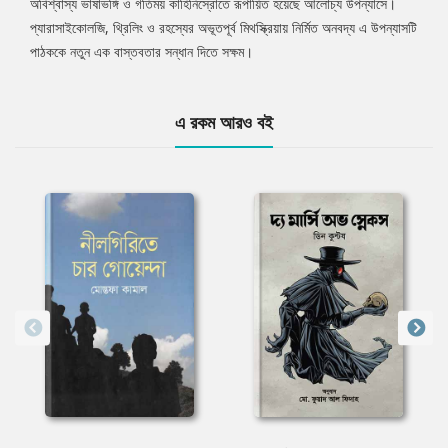
অবিশ্বাস্য ভাষাভঙ্গি ও গতিময় কাহিনিস্রোতে রূপায়িত হয়েছে আলোচ্য উপন্যাসে।
প্যারাসাইকোলজি, থ্রিলিং ও রহস্যের অভূতপূর্ব মিথস্ক্রিয়ায় নির্মিত অনবদ্য এ উপন্যাসটি
পাঠককে নতুন এক বাস্তবতার সন্ধান দিতে সক্ষম।
এ রকম আরও বই