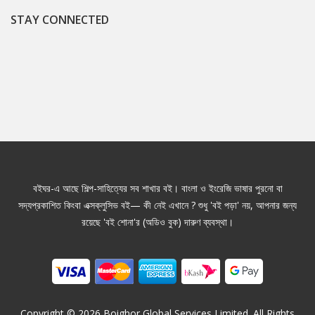
STAY CONNECTED
বইঘর-এ আছে শিল্প-সাহিত্যের সব শাখার বই। বাংলা ও ইংরেজি ভাষার পুরনো বা
সদ্যপ্রকাশিত কিংবা এক্সক্লুসিভ বই— কী নেই এখানে ? শুধু 'বই পড়া' নয়, আপনার জন্য
রয়েছে 'বই শোনা'র (অডিও বুক) দারুণ ব্যবস্থা।
Copyright ©
2026
Boighor Global Services Limited. All Rights