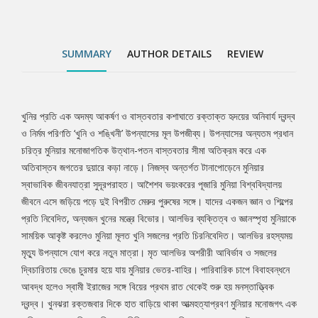
আবির্ভাব ও সজলের দ্বিচারিতায় ভেঙে চুরমার হয়ে যায় মুনিয়ার ভেতর-বাহির।
পারিবারিক চাপে বিবাহবন্ধনে আবদ্ধ হলেও স্বামী ইরাজের সঙ্গে বিয়ের প্রথম
রাত থেকেই শুরু হয় মনস্তাত্ত্বিক দ্বন্দ্ব। খুনঝরা রক্তজবার দিকে হাত বাড়িয়ে
SUMMARY
AUTHOR DETAILS
REVIEW
থাকা আত্মহত্যাপ্রবণ মুনিয়ার মনোজগৎ এক অবিশ্বাস্য ভাষাভঙ্গি ও গতিময়
কাহিনিস্রোতে রূপায়িত হয়েছে আলোচ্য উপন্যাসে। প্যারাসাইকোলজি, থ্রিলিং
ও রহস্যের অভূতপূর্ব মিথস্ক্রিয়ায় নির্মিত অনবদ্য এ উপন্যাসটি পাঠককে নতুন
এক বাস্তবতার সন্ধান দিতে সক্ষম।
খুনির প্রতি এক অদম্য আকর্ষণ ও বাস্তবতার কশাঘাতে রক্তাক্ত হৃদয়ের অনিবার্য দ্বন্দ্ব
Tab
ও নির্মম পরিণতি ‘খুনি ও শঙ্খিনী’ উপন্যাসের মূল উপজীব্য। উপন্যাসের অন্যতম প্রধান
চরিত্র মুনিয়ার মনোজাগতিক উত্থান-পতন বাস্তবতার সীমা অতিক্রম করে এক
Article
অতিবাস্তব জগতের দুয়ারে কড়া নাড়ে। নিজস্ব অন্তর্গত টানাপোড়েনে মুনিয়ার
স্বাভাবিক জীবনযাত্রা সুদূরপরাহত। আশৈশব ভয়ংকরের পূজারি মুনিয়া বিশ্ববিদ্যালয়
জীবনে এসে জড়িয়ে পড়ে দুই বিপরীত মেরুর পুরুষের সঙ্গে। যাদের একজন জ্ঞান ও শিল্পের
প্রতি নিবেদিত, অন্যজন খুনের মন্ত্রে বিভোর। আলভির ব্যক্তিত্ব ও জ্ঞানস্পৃহা মুনিয়াকে
সাময়িক আকৃষ্ট করলেও মুনিয়া মূলত খুনি সজলের প্রতি চিরনিবেদিত। আলভির রহস্যময়
মৃত্যু উপন্যাসে যোগ করে নতুন মাত্রা। মৃত আলভির অশরীরী আবির্ভাব ও সজলের
দ্বিচারিতায় ভেঙে চুরমার হয়ে যায় মুনিয়ার ভেতর-বাহির। পারিবারিক চাপে বিবাহবন্ধনে
আবদ্ধ হলেও স্বামী ইরাজের সঙ্গে বিয়ের প্রথম রাত থেকেই শুরু হয় মনস্তাত্ত্বিক
দ্বন্দ্ব। খুনঝরা রক্তজবার দিকে হাত বাড়িয়ে থাকা আত্মহত্যাপ্রবণ মুনিয়ার মনোজগৎ এক