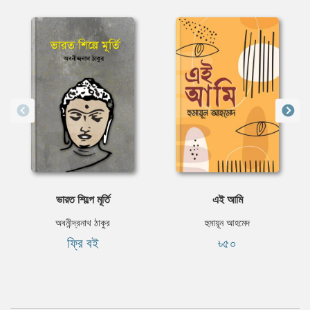
ভারত শিল্পে মূর্তি
এই আমি
অবনীন্দ্রনাথ ঠাকুর
হুমায়ূন আহমেদ
ফ্রি বই
৳৫০