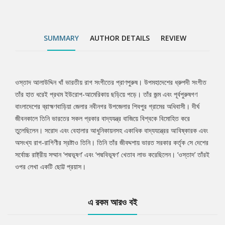
SUMMARY
AUTHOR DETAILS
REVIEW
ওস্তাদ আলাউদ্দিন খাঁ ভারতীয় রাগ সংগীতের প্রাণপুরুষ। উপমহাদেশের ধ্রুপদী সংগীত
Tab
তাঁর হাত ধরেই প্রথম ইউরোপ-আমেরিকায় ছড়িয়ে পড়ে। তাঁর জন্ম এবং পূর্বপুরুষগণ
বাংলাদেশের ব্রাহ্মণবাড়িয়া জেলার নবীনগর উপজেলার শিবপুর গ্রামের অধিবাসী। দীর্ঘ
Article
জীবনকালে তিনি ভারতের সকল প্রকার বাদ্যযন্ত্র বাজিয়ে বিশ্বকে বিমোহিত করে
তুলেছিলেন। সরোদ এবং বেহালার আধুনিকায়নসহ একাধিক বাদ্যযন্ত্রের আবিষ্কারক এবং
অসংখ্য রাগ-রাগিণীর স্রষ্টাও তিনি। তিনি তাঁর জীবদ্দশায় ভারত সরকার কর্তৃক সে দেশের
সর্বোচ্চ রাষ্ট্রীয় সম্মান ‘পদ্মভূষণ’ এবং ‘পদ্মবিভূষণ’ খেতাব লাভ করেছিলেন। ‘ওস্তাদ’ তাঁরই
ওপর লেখা একটি ছোট্ট প্রয়াস।
এ রকম আরও বই