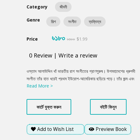
Category
জীবনী
Genre
শিল্প
সংগীত
ব্যক্তিত্ব
৳১৮০
Price
৳৩০০
$1.99
0
Review
|
Write a review
Product
ওস্তাদ আলাউদ্দিন খাঁ ভারতীয় রাগ সংগীতের প্রাণপুরুষ। উপমহাদেশের ধ্রুপদী
Summery
সংগীত তাঁর হাত ধরেই প্রথম ইউরোপ-আমেরিকায় ছড়িয়ে পড়ে। তাঁর জন্ম এবং
Read More >
পূর্বপুরুষগণ বাংলাদেশের ব্রাহ্মণবাড়িয়া জেলার নবীনগর উপজেলার শিবপুর
গ্রামের অধিবাসী। দীর্ঘ জীবনকালে তিনি ভারতের সকল প্রকার বাদ্যযন্ত্র
বাজিয়ে বিশ্বকে বিমোহিত করে তুলেছিলেন। সরোদ এবং বেহালার
কার্টে যুক্ত করুন
বইটি কিনুন
আধুনিকায়নসহ একাধিক বাদ্যযন্ত্রের আবিষ্কারক এবং অসংখ্য রাগ-রাগিণীর
স্রষ্টাও তিনি। তিনি তাঁর জীবদ্দশায় ভারত সরকার কর্তৃক সে দেশের সর্বোচ্চ
রাষ্ট্রীয় সম্মান ‘পদ্মভূষণ’ এবং ‘পদ্মবিভূষণ’ খেতাব লাভ করেছিলেন। ‘ওস্তাদ’
Add to Wish List
Preview Book
তাঁরই ওপর লেখা একটি ছোট্ট প্রয়াস।