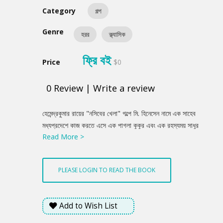
Category
গল্প
Genre
হরর
ক্ল্যাসিক
ফ্রি বই
Price
$0
0
Review
|
Write a review
Product
হেমেন্দ্রকুমার রায়ের "নসিবের খেলা" গল্পে মি. হিনেসেন নামে এক সাহেব
Summery
মধ্যপ্রদেশে কাজ করতে এসে এক পাগলা কুকুর এবং এক রহস্যময় সাধুর
Read More >
মুখোমুখি হন। সাধু তাকে বিপদের পূর্বাভাস দেন, যা তিনি খুব একটা পাত্তা
দেননি। এরপরই তার সাথে কিছু কাকতালীয় ঘটনা ঘটে। আসলেই কি এসব
কাকতাল মাত্র? নাকি আমরা খোলা চোখে যা দেখি তার বাইরেও আছে অন্য
PLEASE LOGIN TO READ THE BOOK
এক অলৌকিকতার জগত কিংবা নসিবের খেলা?
Add to Wish List