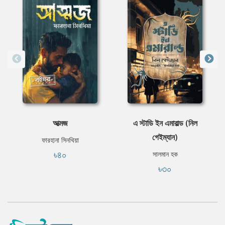
আত্মজ
এ স্টাডি ইন এমারাল্ড (নিল
গেইম্যান)
ফারহানা সিনথিয়া
৳৪০
সালমান হক
৳৩০