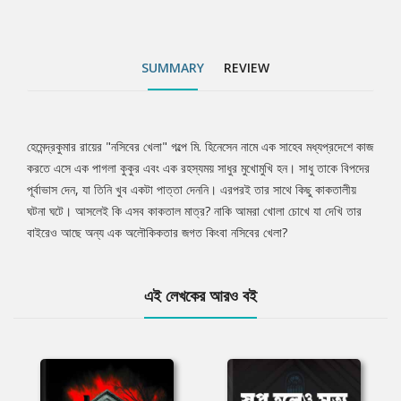
SUMMARY
REVIEW
হেমেন্দ্রকুমার রায়ের "নসিবের খেলা" গল্পে মি. হিনেসেন নামে এক সাহেব মধ্যপ্রদেশে কাজ
Tab
করতে এসে এক পাগলা কুকুর এবং এক রহস্যময় সাধুর মুখোমুখি হন। সাধু তাকে বিপদের
পূর্বাভাস দেন, যা তিনি খুব একটা পাত্তা দেননি। এরপরই তার সাথে কিছু কাকতালীয়
Article
ঘটনা ঘটে। আসলেই কি এসব কাকতাল মাত্র? নাকি আমরা খোলা চোখে যা দেখি তার
বাইরেও আছে অন্য এক অলৌকিকতার জগত কিংবা নসিবের খেলা?
এই লেখকের আরও বই