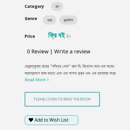
Category
গল্প
Genre
হরর
ক্ল্যাসিক
ফ্রি বই
Price
$0
0
Review
|
Write a review
Product
হেমেন্দ্রকুমার রায়ের "নসিবের খেলা" গল্পে মি. হিনেসেন নামে এক সাহেব
Summery
মধ্যপ্রদেশে কাজ করতে এসে এক পাগলা কুকুর এবং এক রহস্যময় সাধুর
Read More >
মুখোমুখি হন। সাধু তাকে বিপদের পূর্বাভাস দেন, যা তিনি খুব একটা পাত্তা
দেননি। এরপরই তার সাথে কিছু কাকতালীয় ঘটনা ঘটে। আসলেই কি এসব
কাকতাল মাত্র? নাকি আমরা খোলা চোখে যা দেখি তার বাইরেও আছে অন্য
PLEASE LOGIN TO READ THE BOOK
এক অলৌকিকতার জগত কিংবা নসিবের খেলা?
Add to Wish List