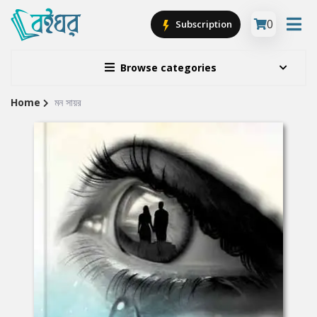
0
Subscription
Browse categories
Home
মন সায়র
Site
Breadcrumb