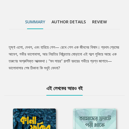
SUMMARY
AUTHOR DETAILS
REVIEW
তৃষ্ণা এলো, দেখল, এবং হারিয়ে গেল— রেখে গেল এক জীবনের বিষাদ। প্রথম প্রেমের
Tab
আবেগ, গভীর ভালোবাসা, আর নিয়তির নিষ্ঠুরতায় মোড়ানো এই গল্পে লুকিয়ে আছে এক
তরুণের অশ্রুসিক্ত আত্মকথা। “মন সায়র” গল্পটি হৃদয়ের গভীরে প্রশ্ন জাগাবে—
Article
ভালোবাসার শেষ ঠিকানা কি শুধুই বেদনা?
এই লেখকের আরও বই