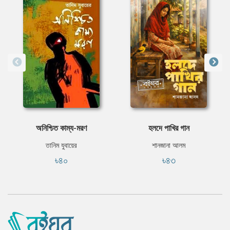
অনিশ্চিত কাম্য-মরণ
হলদে পাখির গান
তানিম যুবায়ের
শানজানা আলম
৳৪০
৳৪৩