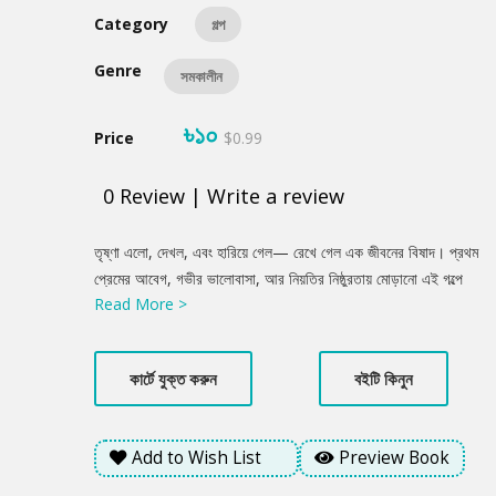
Category
গল্প
Genre
সমকালীন
৳১০
Price
$0.99
0
Review
|
Write a review
Product
তৃষ্ণা এলো, দেখল, এবং হারিয়ে গেল— রেখে গেল এক জীবনের বিষাদ। প্রথম
Summery
প্রেমের আবেগ, গভীর ভালোবাসা, আর নিয়তির নিষ্ঠুরতায় মোড়ানো এই গল্পে
Read More >
লুকিয়ে আছে এক তরুণের অশ্রুসিক্ত আত্মকথা। “মন সায়র” গল্পটি হৃদয়ের
গভীরে প্রশ্ন জাগাবে—ভালোবাসার শেষ ঠিকানা কি শুধুই বেদনা?
কার্টে যুক্ত করুন
বইটি কিনুন
Add to Wish List
Preview Book