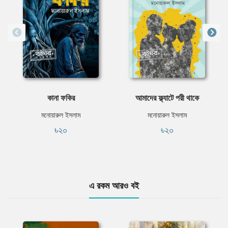
কানা ফকির
আমাদের ফ্ল্যাটে পরী থাকে
মনোয়ারুল ইসলাম
মনোয়ারুল ইসলাম
৳২০
৳২০
এ রকম আরও বই