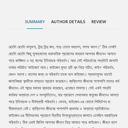
সীমাবদ্ধতা নেই। ব্যক্তিগত জীবনের পাশাপাশি ব্যবসায় ও অন্যান্য
প্রতিষ্ঠানেও কাইজেন-এর নীতিগুলোর প্রয়োগে দ্বিতীয় বিশ্বযুদ্ধোত্তর জাপানে
এসেছিল বহুমাত্রিক পরিবর্তন। ঠিক একই জিনিস আপনার জীবনে নিয়ে আসতে
SUMMARY
AUTHOR DETAILS
REVIEW
পারে কাইজেন। জীবনে ধাপে ধাপে উন্নতিতে যেসব মানুষ বিশ্বাস করেন, তাদের
উন্নতিকে ত্বরান্বিত ও সুশৃঙ্খল করবে কাইজেন। ব্যক্তিগত থেকে সামষ্টিক
উন্নতির সন্ধানে থাকা প্রত্যেক মানুষদের জন্য অবশ্য পাঠ্য এই বই।
ছোটো ছোটো বালুকণা, বিন্দু বিন্দু জল, গড়ে তোলে মহাদেশ, সাগর অতল।” ঠিক তেমনি
Tab
ছোটো ছোটো কিছু সুঅভ্যাসের ধারাবাহিক প্রয়োগের মাধ্যমে আপনার জীবনেও আসতে
পারে কাঙ্ক্ষিত ও বড় মাপের ইতিবাচক পরিবর্তন। আর সেই পরিবর্তনের পদ্ধতিই জাপানি
Article
ভাষায় পরিচিত ‘কাইজেন’ নামে। কাইজেন মূলত দুটি শব্দ নিয়ে গঠিত, কাই= পরিবর্তন,
জেন= ভালো। ভালোর জন্য যে পরিবর্তন তাকে বলে কাইজেন। স্বভাবসুলভ ভাবেই
জাপানিজরা শব্দটিকে বাস্তবে প্রয়োগ করেছেন। ব্যক্তিগত জীবনের পাশাপাশি তাদের কর্ম
জীবনেও এই শব্দের যথাযথ ব্যবহার করেছেন, এনেছেন সাফল্য। সেই একই পদ্ধতি
কার্যকর অন্যান্য দেশ ও সংস্কৃতিতেও, যার প্রয়োগে সেখানকার মানুষের জীবনেও আসতে
পারে ইতিবাচক ও দীর্ঘস্থায়ী পরিবর্তন। কেননা, কাইজেন-এর কোনো লিমিটেশন বা
সীমাবদ্ধতা নেই। ব্যক্তিগত জীবনের পাশাপাশি ব্যবসায় ও অন্যান্য প্রতিষ্ঠানেও
কাইজেন-এর নীতিগুলোর প্রয়োগে দ্বিতীয় বিশ্বযুদ্ধোত্তর জাপানে এসেছিল বহুমাত্রিক
পরিবর্তন। ঠিক একই জিনিস আপনার জীবনে নিয়ে আসতে পারে কাইজেন। জীবনে ধাপে