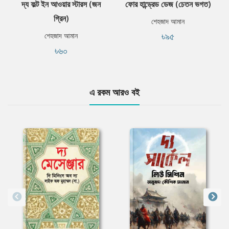
দ্য ফল্ট ইন আওয়ার স্টারস (জন
ফোর হান্ড্রেড ডেজ (চেতন ভগত)
গ্রিন)
শেহজাদ আমান
৳৯৫
শেহজাদ আমান
৳৬০
এ রকম আরও বই