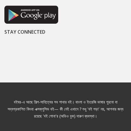
STAY CONNECTED
বইঘর-এ আছে শিল্প-সাহিত্যের সব শাখার বই। বাংলা ও ইংরেজি ভাষার পুরনো বা
সদ্যপ্রকাশিত কিংবা এক্সক্লুসিভ বই— কী নেই এখানে ? শুধু 'বই পড়া' নয়, আপনার জন্য
রয়েছে 'বই শোনা'র (অডিও বুক) দারুণ ব্যবস্থা।