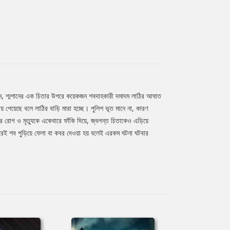
খলেন, শ্মশানের এক চিতার উপরে কয়েকজন শবদাহকারী দমাদম লাঠির আঘাত
 পেয়েছে বলে লাঠির বাড়ি মারা হচ্ছে। পুলিশ ভূত মানে না, কারণ
োগ ও মৃত্যুকে একেবারে ফাঁকি দিয়ে, জ্বলন্ত চিতাকেও এড়িয়ে
েই শব পুড়িয়ে ফেলা বা কবর দেওয়া হয় বলেই এরকম ঘটনা ঘটবার