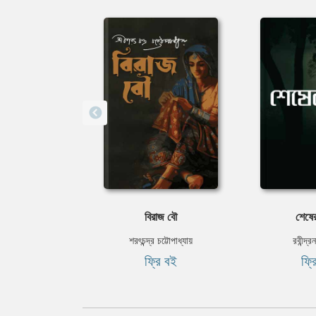
বিরাজ বৌ
শেষের
শরৎচন্দ্র চট্টোপাধ্যায়
রবীন্দ্র
ফ্রি বই
ফ্র