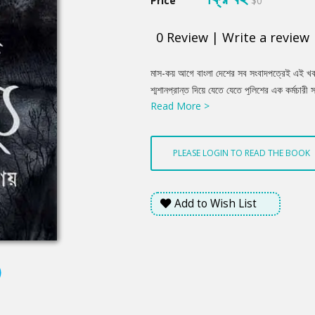
Price
$0
0
Review
|
Write a review
Product
মাস-কয় আগে বাংলা দেশের সব সংবাদপত্রেই এই খবর
Summery
শ্মশানপ্রান্ত দিয়ে যেতে যেতে পুলিশের এক কর্মচারী
Read More >
শবদাহকারী দমাদম লাঠির আঘাত করছে। কৌতূহলী পুলিশ
স্ত্রীলোকের মৃতদেহে অগ্নিসংযোগ করবামাত্র সে জ্য
দানোয় পেয়েছে বলে লাঠির বাড়ি মারা হচ্ছে। পুলি
PLEASE LOGIN TO READ THE BOOK
পুলিশ কর্মচারী স্ত্রীলোকটিকে উদ্ধার করে আহত অব
সেখানে সে কয়েকদিন বেঁচে ছিল। তারপর রোগ ও মৃত্যু
অভাগী শেষটা আবার মারা পড়ল নির্বোধ মানুষেরই লা
Add to Wish List
ঘটনা অসাধারণ হলেও অনেকবার ঘটেছে। এদেশে মৃত্যুর 
বলেই এরকম ঘটনা ঘটবার সম্ভাবনা......