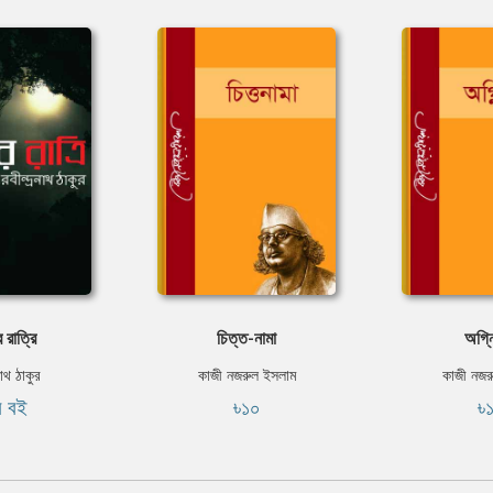
 রাত্রি
চিত্ত-নামা
অগ্ন
নাথ ঠাকুর
কাজী নজরুল ইসলাম
কাজী নজর
ি বই
৳১০
৳