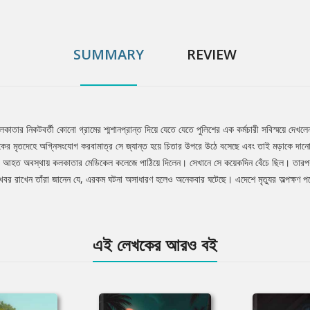
SUMMARY
REVIEW
াতার নিকটবর্তী কোনো গ্রামের শ্মশানপ্রান্ত দিয়ে যেতে যেতে পুলিশের এক কর্মচারী সবিস্ময়ে দে
োকের মৃতদেহে অগ্নিসংযোগ করবামাত্র সে জ্যান্ত হয়ে চিতার উপরে উঠে বসেছে এবং তাই মড়াকে দানোয়
ে আহত অবস্থায় কলকাতার মেডিকেল কলেজে পাঠিয়ে দিলেন। সেখানে সে কয়েকদিন বেঁচে ছিল। তারপর র
খবর রাখেন তাঁরা জানেন যে, এরকম ঘটনা অসাধারণ হলেও অনেকবার ঘটেছে। এদেশে মৃত্যুর অল্পক্ষণ পর
এই লেখকের আরও বই