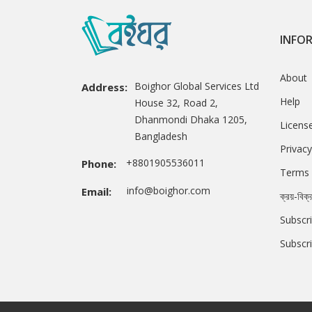
INFO
About
Boighor Global Services Ltd
Address:
Help
House 32, Road 2,
Dhanmondi Dhaka 1205,
Licens
Bangladesh
Privacy
+8801905536011
Phone:
Terms 
info@boighor.com
Email:
ক্রয়-বিক্
Subscri
Subscr