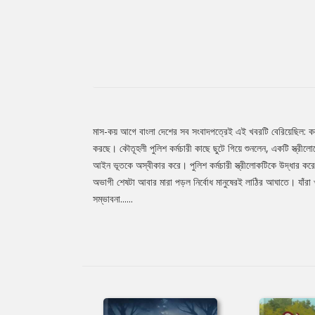
মাস-কয় আগে বাংলা দেশের সব সংবাদপত্রেই এই খবরটি বেরিয়েছিল: কলক
Tab
করছে। কৌতূহলী পুলিশ কর্মচারী কাছে ছুটে গিয়ে শুনলেন, একটি স্ত্রীল
আইন ভূতকে অস্বীকার করে। পুলিশ কর্মচারী স্ত্রীলোকটিকে উদ্ধার কর
অভাগী শেষটা আবার মারা পড়ল নির্বোধ মানুষেরই লাঠির আঘাতে। যাঁরা 
Article
সম্ভাবনা......