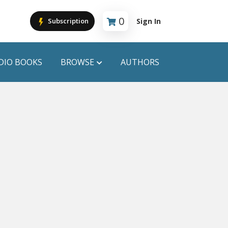
0
Sign In
Subscription
Cart is empty
DIO BOOKS
BROWSE
AUTHORS
PUBLICATIONS
ANYAPROKASH
Anyadhara
ors
Aajob Prokash
Bibliophile
Afsar Brothers