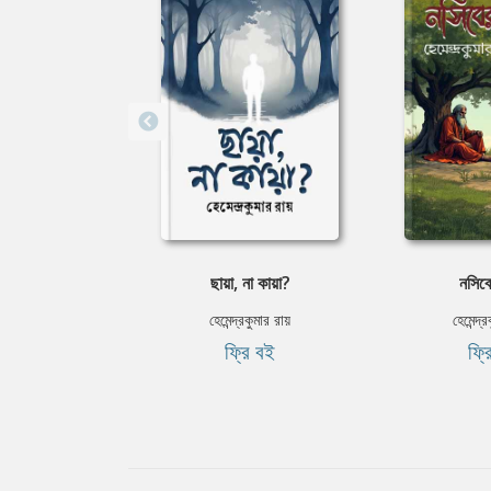
ছায়া, না কায়া?
নসিবে
হেমেন্দ্রকুমার রায়
হেমেন্দ্
ফ্রি বই
ফ্র