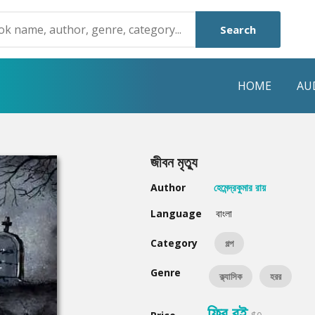
Search
HOME
AU
NRE
POPULAR AUTHORS
HIGHLIGHTS
জীবন মৃত্যু
Humayun Ahmed
Hot & New
Author
হেমেন্দ্রকুমার রায়
Mouri Morium
Featured Event
Language
বাংলা
Mohammad Nazim Uddin
Featured Auth
Category
গল্প
Shanjana Alam
Best Seller
Genre
ক্ল্যাসিক
হরর
Anisul Hoque
Editors Choice
ফ্রি বই