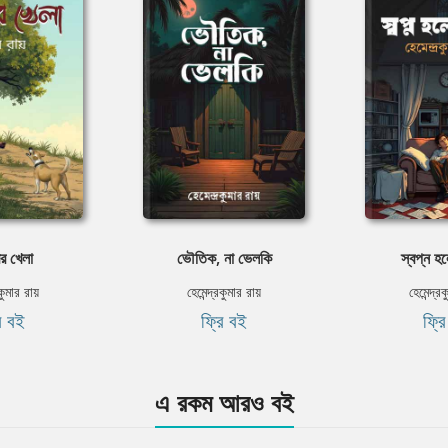
র খেলা
ভৌতিক, না ভেলকি
স্বপ্ন হ
রকুমার রায়
হেমেন্দ্রকুমার রায়
হেমেন্দ্রক
ি বই
ফ্রি বই
ফ্র
এ রকম আরও বই