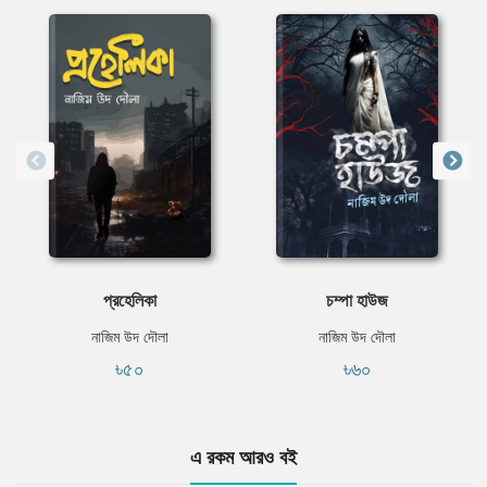
প্রহেলিকা
চম্পা হাউজ
নাজিম উদ দৌলা
নাজিম উদ দৌলা
৳৫০
৳৬০
এ রকম আরও বই