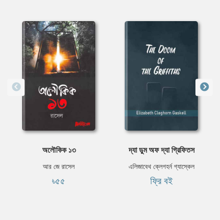
অলৌকিক ১৩
দ্যা ডুম অফ দ্যা গ্রিফিতস
আর জে রাসেল
এলিজাবেথ ক্লেগহর্ন গ্যাস্কেল
৳৫৫
ফ্রি বই