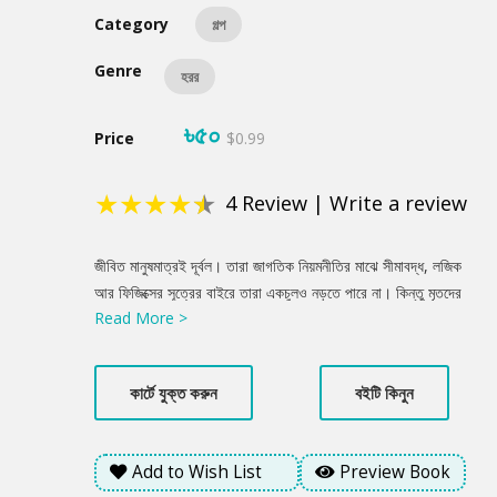
Category
গল্প
Genre
হরর
৳৫০
Price
$0.99
★
★
★
★
★
4
Review
|
Write a review
Product
জীবিত মানুষমাত্রই দূর্বল। তারা জাগতিক নিয়মনীতির মাঝে সীমাবদ্ধ, লজিক
Summery
আর ফিজিক্সের সূত্রের বাইরে তারা একচুলও নড়তে পারে না। কিন্তু মৃতদের
Read More >
ক্ষেত্রে জাগতিক সূত্র খাটে না! তাই, মরে যাওয়া মানেই শেষ হয়ে যাওয়া নয়।
কখনো কখনো মরে যাওয়া মানে অধিক শক্তি ও ক্ষমতার অধিকারী হওয়া! সবাই
সেই শক্তির সন্ধান পায় না। আমি পেয়েছি। তবে তা অর্জনের জন্য জীবনের
কার্টে যুক্ত করুন
বইটি কিনুন
সীমাবদ্ধতা থেকে মুক্তি প্রয়োজন। আমি নিজেকে মুক্তি দিলাম! অসীম ক্ষমতা
নিয়ে, আমি ফিরে আসবো আবার! ফিরে আসবো প্রতিশোধ নিতে!
Add to Wish List
Preview Book