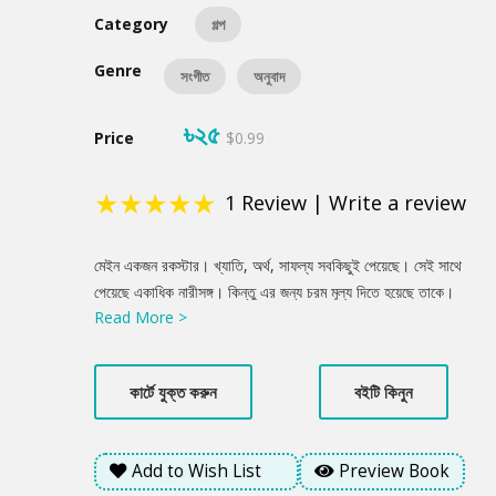
Category
গল্প
Genre
সংগীত
অনুবাদ
৳২৫
Price
$0.99
★
★
★
★
★
1
Review
|
Write a review
Product
মেইন একজন রকস্টার। খ্যাতি, অর্থ, সাফল্য সবকিছুই পেয়েছে। সেই সাথে
Summery
পেয়েছে একাধিক নারীসঙ্গ। কিন্তু এর জন্য চরম মূল্য দিতে হয়েছে তাকে।
Read More >
হারাতে হয়েছে নিজের ভালোবাসার মানুষটিকে। ...নিজেকেই ঘৃণা করতে শুরু
করেছে মেইন। সব পেয়েছে, কিন্তু আসলে কিছুই পায়নি! গানস এন’ রোজেস’র
বিখ্যাত গান ‘নভেম্বর রেইন’র মিউজিক ভিডিওটি এই গল্প অবলম্বনেই বানানো
কার্টে যুক্ত করুন
বইটি কিনুন
হয়েছিলো।
Add to Wish List
Preview Book