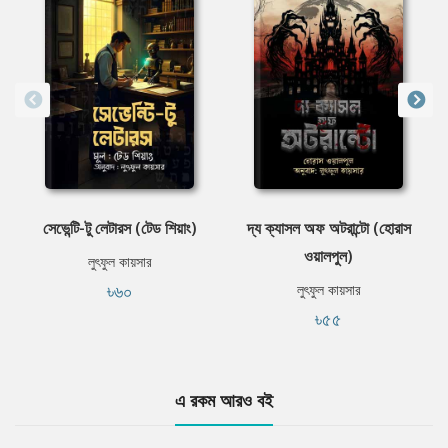
সেভেন্টি-টু লেটারস (টেড শিয়াং)
দ্য ক্যাসল অফ অটরান্টো (হোরাস
ওয়ালপুল)
লুৎফুল কায়সার
৳৬০
লুৎফুল কায়সার
৳৫৫
এ রকম আরও বই