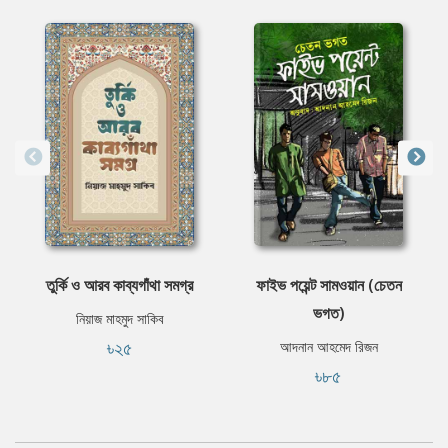
তুর্কি ও আরব কাব্যগাঁথা সমগ্র
ফাইভ পয়েন্ট সামওয়ান (চেতন
ভগত)
নিয়াজ মাহমুদ সাকিব
৳২৫
আদনান আহমেদ রিজন
৳৮৫