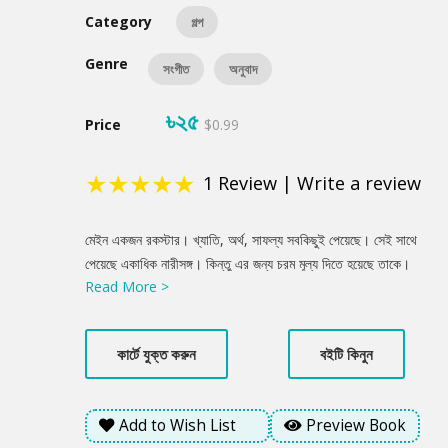
Category
গল্প
Genre
সংগীত
অনুবাদ
৳২৫
Price
$0.99
★
★
★
★
★
1
Review
|
Write a review
Product
মেইন একজন রকস্টার। খ্যাতি, অর্থ, সাফল্য সবকিছুই পেয়েছে। সেই সাথে
Summery
পেয়েছে একাধিক নারীসঙ্গ। কিন্তু এর জন্য চরম মূল্য দিতে হয়েছে তাকে।
Read More >
হারাতে হয়েছে নিজের ভালোবাসার মানুষটিকে। ...নিজেকেই ঘৃণা করতে শুরু
করেছে মেইন। সব পেয়েছে, কিন্তু আসলে কিছুই পায়নি! গানস এন’ রোজেস’র
বিখ্যাত গান ‘নভেম্বর রেইন’র মিউজিক ভিডিওটি এই গল্প অবলম্বনেই বানানো
কার্টে যুক্ত করুন
বইটি কিনুন
হয়েছিলো।
Add to Wish List
Preview Book