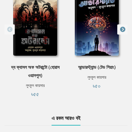
দ্য ক্যাসল অফ অটরান্টো (হোরাস
আন্ডারস্ট্যান্ড (টেড শিয়াং)
ওয়ালপুল)
লুৎফুল কায়সার
৳৫০
লুৎফুল কায়সার
৳৫৫
এ রকম আরও বই