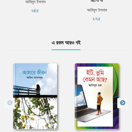
আমিনুল ইসলাম
৳৪৫
আমিনুল ইসলাম
৳৭৫
এ রকম আরও বই