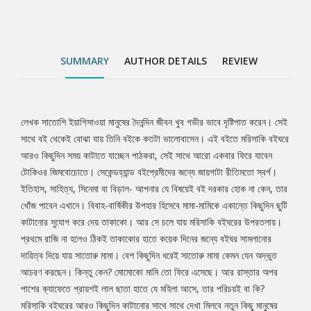
দিয়ে যায় সাতোরু মামা। বেশ কিছুদিন ধরেই সাতোরু মামা কেমন যেন অদ্ভুত
আচরণ করছেন। কিন্তু কেন? মোমোকো মামি তো ফিরে এসেছে। আর রাস্তার
অপর পাশের ক্যাফেতে প্রায়শই লাল ছাতা হাতে যে মহিলা আসে, তার পরিচয়ই
বা কি? মরিসাকি বইঘরের আরও কিছুদিন কাটানোর সাথে সাথে দেখা মিলবে নতুন
SUMMARY
AUTHOR DETAILS
REVIEW
কিছু মানুষের সাথেও। তবে আর দেরি কেন....
লেখক সাতোশি ইয়াগিসাওয়া মানুষের দৈনন্দিন জীবন খুব গভীর ভাবে দৃষ্টিপাত করেন। সেই
Tab
সাথে বই থেকেই বোঝা যায় তিনি বইকে কতটা ভালোবাসেন। এই বইতে মরিসাকি বইঘরে
আরও কিছুদিন সময় কাটাতে যাচ্ছেন পাঠকরা, সেই সাথে আরো একবার ফিরে যাবেন
Article
টোকিওর জিমবোচোতে। সেকেন্ডহ্যান্ড বইপ্রেমীদের জন্যে জায়গাটা রীতিমতো স্বর্গ।
ইতিহাস, সাহিত্য, সিনেমা বা বিড়াল- আপনার যে বিষয়েই বই দরকার হোক না কেন, তার
খোঁজ পাবেন এখানে। বিবাহ-বার্ষিকীর উপহার হিসেবে মামা-মামিকে একান্তে কিছুদিন ছুটি
কাটানোর সুযোগ করে দেয় তাকাকো। আর সে চলে যায় মরিসাকি বইঘরের উপরতলায়।
প্রথমে রাজি না হলেও ঠিকই তাকাকোর হাতে কয়েক দিনের জন্যে বইঘর সামলানোর
দায়িত্ব দিয়ে যায় সাতোরু মামা। বেশ কিছুদিন ধরেই সাতোরু মামা কেমন যেন অদ্ভুত
আচরণ করছেন। কিন্তু কেন? মোমোকো মামি তো ফিরে এসেছে। আর রাস্তার অপর
পাশের ক্যাফেতে প্রায়শই লাল ছাতা হাতে যে মহিলা আসে, তার পরিচয়ই বা কি?
মরিসাকি বইঘরের আরও কিছুদিন কাটানোর সাথে সাথে দেখা মিলবে নতুন কিছু মানুষের