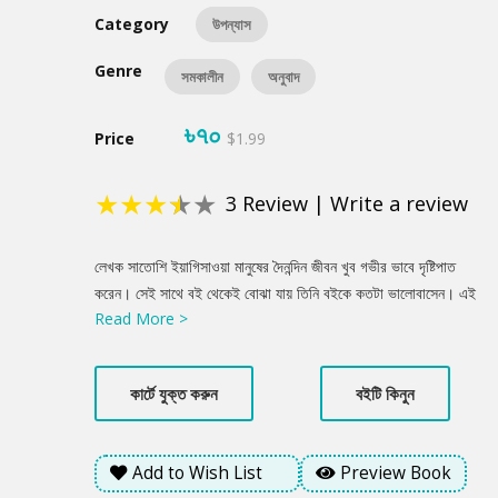
Category
উপন্যাস
Genre
সমকালীন
অনুবাদ
৳৭০
Price
$1.99
★
★
★
★
★
3
Review
|
Write a review
Product
লেখক সাতোশি ইয়াগিসাওয়া মানুষের দৈনন্দিন জীবন খুব গভীর ভাবে দৃষ্টিপাত
Summery
করেন। সেই সাথে বই থেকেই বোঝা যায় তিনি বইকে কতটা ভালোবাসেন। এই
Read More >
বইতে মরিসাকি বইঘরে আরও কিছুদিন সময় কাটাতে যাচ্ছেন পাঠকরা, সেই সাথে
আরো একবার ফিরে যাবেন টোকিওর জিমবোচোতে। সেকেন্ডহ্যান্ড বইপ্রেমীদের
জন্যে জায়গাটা রীতিমতো স্বর্গ। ইতিহাস, সাহিত্য, সিনেমা বা বিড়াল- আপনার
কার্টে যুক্ত করুন
বইটি কিনুন
যে বিষয়েই বই দরকার হোক না কেন, তার খোঁজ পাবেন এখানে। বিবাহ-বার্ষিকীর
উপহার হিসেবে মামা-মামিকে একান্তে কিছুদিন ছুটি কাটানোর সুযোগ করে দেয়
তাকাকো। আর সে চলে যায় মরিসাকি বইঘরের উপরতলায়। প্রথমে রাজি না
Add to Wish List
Preview Book
হলেও ঠিকই তাকাকোর হাতে কয়েক দিনের জন্যে বইঘর সামলানোর দায়িত্ব