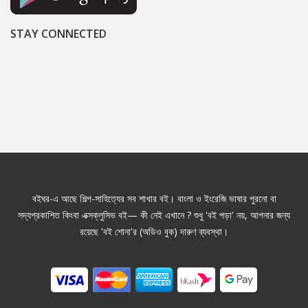
STAY CONNECTED
বইঘর-এ আছে শিল্প-সাহিত্যের সব শাখার বই। বাংলা ও ইংরেজি ভাষার পুরনো বা
সদ্যপ্রকাশিত কিংবা এক্সক্লুসিভ বই— কী নেই এখানে ? শুধু 'বই পড়া' নয়, আপনার জন্য
রয়েছে 'বই শোনা'র (অডিও বুক) দারুণ ব্যবস্থা।