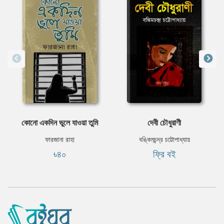
কোনো একদিন ভুলে যাওয়া তুমি
দেবী চৌধুরাণী
ফারজানা রাহা
বঙ্কিমচন্দ্র চট্টোপাধ্যায়
৳৪০
ফ্রি বই