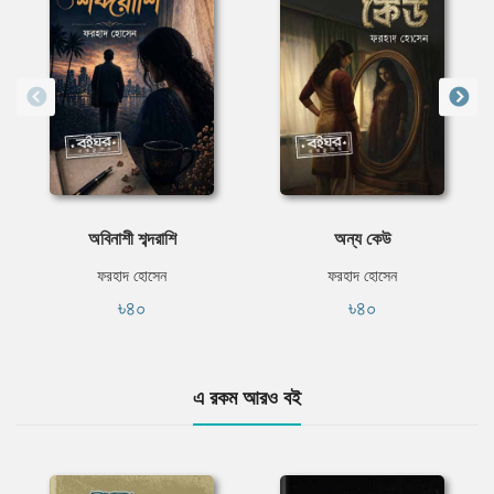
অবিনাশী শব্দরাশি
অন্য কেউ
ফরহাদ হোসেন
ফরহাদ হোসেন
৳৪০
৳৪০
এ রকম আরও বই