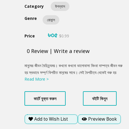
Category
উপন্যাস
Genre
রোমান্স
৳৩৫
Price
$0.99
0
Review
|
Write a review
Product
মানুষের জীবন বৈচিত্র্যময়। কখনো কখনো ভালোবাসা কিংবা দাম্পত্য জীবন শুরু
Summery
হয় স্বভাবে সম্পূর্ণ বিপরীত মানুষের সাথে। সেই বৈপরীত্য থেকেই শুরু হয়
Read More >
অভিমান, দূরত্ব। একদিকে শাহেদের মতো ব্যস্ত মানুষ যার সময় হয়ে ওঠেনা
প্রিয় মানুষটির জন্য। অন্যদিকে শায়লা, যে সব দায়িত্ব আর ব্যস্ততার ভিড়েও
উন্মুখ প্রিয় মানুষটির জন্য ... এই গল্পটি তাদের...যদি একদিন হঠাৎ ভালোবাসা
কার্টে যুক্ত করুন
বইটি কিনুন
নেমে আসে?
Add to Wish List
Preview Book