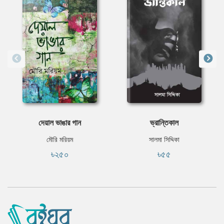
দেয়াল ভাঙার গান
ভ্রান্তিকাল
মৌরি মরিয়ম
সালমা সিদ্দিকা
৳২৫০
৳৫৫