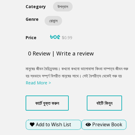
Category
উপন্যাস
Genre
রোমান্স
৳৩৫
Price
$0.99
0
Review
|
Write a review
Product
মানুষের জীবন বৈচিত্র্যময়। কখনো কখনো ভালোবাসা কিংবা দাম্পত্য জীবন শুরু
Summery
হয় স্বভাবে সম্পূর্ণ বিপরীত মানুষের সাথে। সেই বৈপরীত্য থেকেই শুরু হয়
Read More >
অভিমান, দূরত্ব। একদিকে শাহেদের মতো ব্যস্ত মানুষ যার সময় হয়ে ওঠেনা
প্রিয় মানুষটির জন্য। অন্যদিকে শায়লা, যে সব দায়িত্ব আর ব্যস্ততার ভিড়েও
উন্মুখ প্রিয় মানুষটির জন্য ... এই গল্পটি তাদের...যদি একদিন হঠাৎ ভালোবাসা
কার্টে যুক্ত করুন
বইটি কিনুন
নেমে আসে?
Add to Wish List
Preview Book