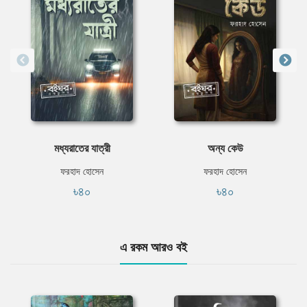
মধ্যরাতের যাত্রী
অন্য কেউ
ফরহাদ হোসেন
ফরহাদ হোসেন
৳৪০
৳৪০
এ রকম আরও বই