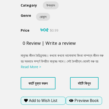
Category
উপন্যাস
Genre
রোমান্স
৳৩৫
Price
$0.99
0
Review
|
Write a review
Product
মানুষের জীবন বৈচিত্র্যময়। কখনো কখনো ভালোবাসা কিংবা দাম্পত্য জীবন শুরু
Summery
হয় স্বভাবে সম্পূর্ণ বিপরীত মানুষের সাথে। সেই বৈপরীত্য থেকেই শুরু হয়
Read More >
অভিমান, দূরত্ব। একদিকে শাহেদের মতো ব্যস্ত মানুষ যার সময় হয়ে ওঠেনা
প্রিয় মানুষটির জন্য। অন্যদিকে শায়লা, যে সব দায়িত্ব আর ব্যস্ততার ভিড়েও
উন্মুখ প্রিয় মানুষটির জন্য ... এই গল্পটি তাদের...যদি একদিন হঠাৎ ভালোবাসা
কার্টে যুক্ত করুন
বইটি কিনুন
নেমে আসে?
Add to Wish List
Preview Book