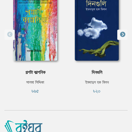
গল্পটা কাল্পনিক
দিনগুলি
সালমা সিদ্দিকা
ইমদাদুল হক মিলন
৳৬৫
৳২০