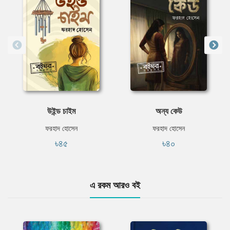
উইন্ড চাইম
অন্য কেউ
ফরহাদ হোসেন
ফরহাদ হোসেন
৳৪৫
৳৪০
এ রকম আরও বই