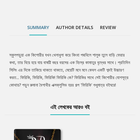
SUMMARY
AUTHOR DETAILS
REVIEW
স্কুলপড়ুয়া এক কিশোরীর যখন খেলাধুলা করে কিংবা পদ্মবিলে শালুক তুলে বাড়ি ফেরার
Tab
কথা, তার বিয়ে হয়ে যায় বাষট্টি বছর বয়সের এক হিংস্র কামাতুর বৃদ্ধের সাথে। প্রতিদিন
সিলিং এর দিকে তাকিয়ে থাকতে থাকতে, মেয়েটি মনে মনে কেবল একটি শব্দই উচ্চারণ
Article
করত... ফিরিকি, ফিরিকি, ফিরিকি! ফিরিকি কে? ফিরিকির সাথে সেই কিশোরীর যোগসূত্র
কোথায়? পড়ুন রুমানা বৈশাখীর এক্সক্লুসিভ হরর গল্প 'ফিরিকি' শুধুমাত্র বইঘরে!
এই লেখকের আরও বই