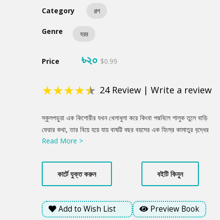
Category
গল্প
Genre
হরর
৳২০
Price
$0.99
★
★
★
★
★
24
Review
|
Write a review
Product
স্কুলপড়ুয়া এক কিশোরীর যখন খেলাধুলা করে কিংবা পদ্মবিলে শালুক তুলে বাড়ি
Summery
ফেরার কথা, তার বিয়ে হয়ে যায় বাষট্টি বছর বয়সের এক হিংস্র কামাতুর বৃদ্ধের
Read More >
সাথে। প্রতিদিন সিলিং এর দিকে তাকিয়ে থাকতে থাকতে, মেয়েটি মনে মনে
কেবল একটি শব্দই উচ্চারণ করত... ফিরিকি, ফিরিকি, ফিরিকি! ফিরিকি কে?
ফিরিকির সাথে সেই কিশোরীর যোগসূত্র কোথায়? পড়ুন রুমানা বৈশাখীর
কার্টে যুক্ত করুন
বইটি কিনুন
এক্সক্লুসিভ হরর গল্প 'ফিরিকি' শুধুমাত্র বইঘরে!
Add to Wish List
Preview Book