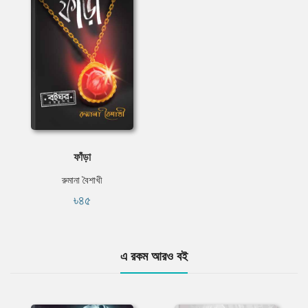
ফাঁড়া
রুমানা বৈশাখী
৳৪৫
এ রকম আরও বই