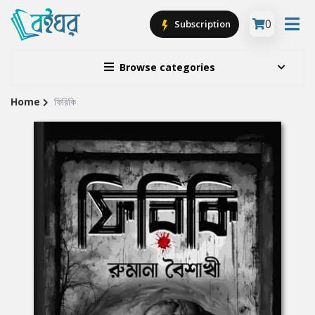
0
Subscription
Browse categories
Home
ফিরিকি
Site
Breadcrumb