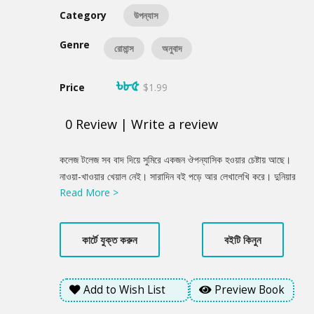
Category
উপন্যাস
Genre
রোমান্স
অনুবাদ
৳৮৫
Price
$1.99
0
Review
|
Write a review
Product
কলেজ টলেজ সব বাদ দিয়ে সুমিরে একজন ঔপন্যাসিক হওয়ার চেষ্টায় আছে।
Summery
নাওয়া-খাওয়ার খেয়াল নেই। সারাদিন বই পড়ে আর লেখালেখি করে। দুনিয়ার
Read More >
সাথে ওর একমাত্র যোগাযোগ হলো- মাঝরাতে একমাত্র বন্ধুকে ফোন দিয়ে
উঠিয়ে অসংখ্য কথা বলা। এমন সময় সে প্রেমে পড়ল তার চেয়ে বয়সে অনেক
বড় একজন বিবাহিতা নারীর। অমনি তার জীবনটা বদলে গেল। প্রেমিকাকে
কার্টে যুক্ত করুন
বইটি কিনুন
চাইলে লেখালেখি হয় না, লেখালেখি চাইলে প্রেম বাদ দিতে হবে। সুমিরে শেষ
পর্যন্ত কোনটা বেছে নিল? ওর সিদ্ধান্ত কি শেষ পর্যন্ত কাল হয়ে দাঁড়াল?
সম্পর্কের জটিলতা, পরাবাস্তবতা ও অসীম বিষণ্ণতার উপাখ্যান হারুকি
Add to Wish List
Preview Book
মুরাকামির 'স্পুটনিক সুইটহার্ট'।