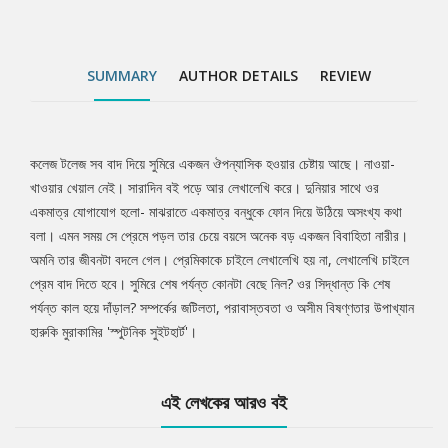
SUMMARY
AUTHOR DETAILS
REVIEW
কলেজ টলেজ সব বাদ দিয়ে সুমিরে একজন ঔপন্যাসিক হওয়ার চেষ্টায় আছে। নাওয়া-
Tab
খাওয়ার খেয়াল নেই। সারাদিন বই পড়ে আর লেখালেখি করে। দুনিয়ার সাথে ওর
একমাত্র যোগাযোগ হলো- মাঝরাতে একমাত্র বন্ধুকে ফোন দিয়ে উঠিয়ে অসংখ্য কথা
Article
বলা। এমন সময় সে প্রেমে পড়ল তার চেয়ে বয়সে অনেক বড় একজন বিবাহিতা নারীর।
অমনি তার জীবনটা বদলে গেল। প্রেমিকাকে চাইলে লেখালেখি হয় না, লেখালেখি চাইলে
প্রেম বাদ দিতে হবে। সুমিরে শেষ পর্যন্ত কোনটা বেছে নিল? ওর সিদ্ধান্ত কি শেষ
পর্যন্ত কাল হয়ে দাঁড়াল? সম্পর্কের জটিলতা, পরাবাস্তবতা ও অসীম বিষণ্ণতার উপাখ্যান
হারুকি মুরাকামির 'স্পুটনিক সুইটহার্ট'।
এই লেখকের আরও বই