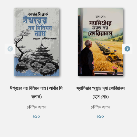
ঈশ্বরের নয় বিলিয়ন নাম (আর্থার সি.
স্যালিঞ্জার অ্যান্ড দ্যা কোরিয়ানস
ক্লার্ক)
(হান সোং)
কৌশিক জামান
কৌশিক জামান
৳১০
৳১০