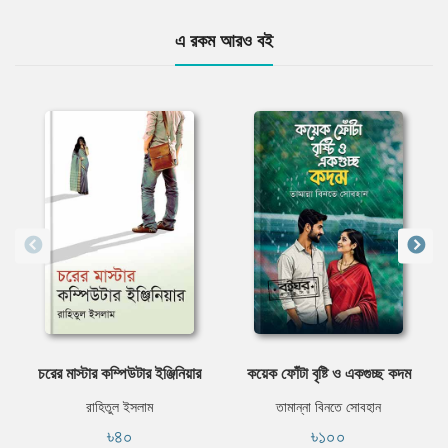
এ রকম আরও বই
চরের মাস্টার কম্পিউটার ইঞ্জিনিয়ার
কয়েক ফোঁটা বৃষ্টি ও একগুচ্ছ কদম
রাহিতুল ইসলাম
তামান্না বিনতে সোবহান
৳৪০
৳১০০