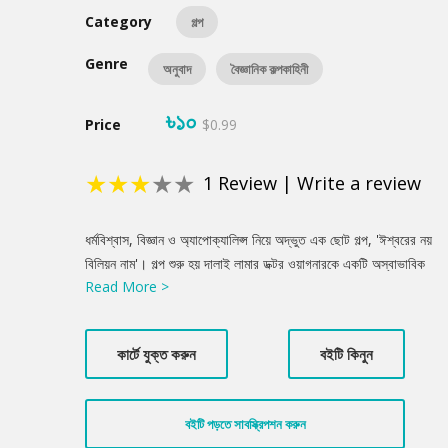
Category
গল্প
Genre
অনুবাদ
বৈজ্ঞানিক কল্পকাহিনী
৳১০
Price
$0.99
★
★
★
★
★
1
Review
|
Write a review
Product
ধর্মবিশ্বাস, বিজ্ঞান ও অ্যাপোক্যালিপ্স নিয়ে অদ্ভুত এক ছোট গল্প, 'ঈশ্বরের নয়
Summery
বিলিয়ন নাম'। গল্প শুরু হয় দালাই লামার ডক্টর ওয়াগনারকে একটি অস্বাভাবিক
Read More >
অনুরোধ করার মাধ্যমে। লামা ওয়াগনারের কোম্পানি থেকে একটি অটোম্যাটিক
সিকোয়েন্স কম্পিউটার ভাড়া নিতে চান এবং এটিকে তিব্বতের পাহাড়ে নিয়ে যেতে
চান। এই কম্পিউটার দিয়ে লামা আসলে কি করতে চান এবং এটা কিভাবে
কার্টে যুক্ত করুন
বইটি কিনুন
অ্যাপোক্যালিপ্স'র সাথে সম্পর্কিত?
বইটি পড়তে সাবস্ক্রিপশন করুন