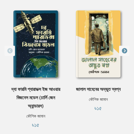
দ্যা ফারমি প্যারাডক্স ইজ আওয়ার
জালাল সাহেবের অদ্ভুত স্বপ্ন
বিজনেস মডেল (চার্লি জেন
কৌশিক জামান
অ্যান্ডারস)
৳১৫
কৌশিক জামান
৳১৫