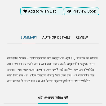
Add to Wish List
Preview Book
SUMMARY
AUTHOR DETAILS
REVIEW
ধর্মবিশ্বাস, বিজ্ঞান ও অ্যাপোক্যালিপ্স নিয়ে অদ্ভুত এক ছোট গল্প, 'ঈশ্বরের নয় বিলিয়ন
Tab
নাম'। গল্প শুরু হয় দালাই লামার ডক্টর ওয়াগনারকে একটি অস্বাভাবিক অনুরোধ করার
মাধ্যমে। লামা ওয়াগনারের কোম্পানি থেকে একটি অটোম্যাটিক সিকোয়েন্স কম্পিউটার
Article
ভাড়া নিতে চান এবং এটিকে তিব্বতের পাহাড়ে নিয়ে যেতে চান। এই কম্পিউটার দিয়ে
লামা আসলে কি করতে চান এবং এটা কিভাবে অ্যাপোক্যালিপ্স'র সাথে সম্পর্কিত?
এই লেখকের আরও বই