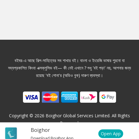
বইঘর-এ আছে শিল্প-সাহিত্যের সব শাখার বই। বাংলা ও ইংরেজি ভাষার পুরনো বা
সদ্যপ্রকাশিত কিংবা এক্সক্লুসিভ বই— কী নেই এখানে ? শুধু 'বই পড়া' নয়, আপনার জন্য
রয়েছে 'বই শোনা'র (অডিও বুক) দারুণ ব্যবস্থা।
Copyright ©
2026
Boighor Global Services Limited. All Rights
Reserved.
Boighor
Open App
Download Boighor App