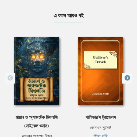
এ রকম আরও বই
মায়ান ও অ্যাজটেক মিথলজি
গালিভার’স ট্রাভেলস
(মাইকেল শুমান)
জোনাথন সুইফট
ফ্রি বই
আদনান আহমেদ রিজন