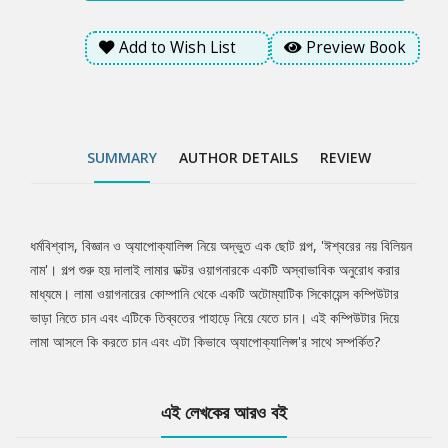
Add to Wish List
Preview Book
SUMMARY
AUTHOR DETAILS
REVIEW
ধর্মবিশ্বাস, বিজ্ঞান ও অ্যাপোক্যালিপ্স নিয়ে অদ্ভুত এক ছোট গল্প, 'ঈশ্বরের নয় বিলিয়ন
Tab
নাম'। গল্প শুরু হয় দালাই লামার ডক্টর ওয়াগনারকে একটি অস্বাভাবিক অনুরোধ করার
মাধ্যমে। লামা ওয়াগনারের কোম্পানি থেকে একটি অটোম্যাটিক সিকোয়েন্স কম্পিউটার
Article
ভাড়া নিতে চান এবং এটিকে তিব্বতের পাহাড়ে নিয়ে যেতে চান। এই কম্পিউটার দিয়ে
লামা আসলে কি করতে চান এবং এটা কিভাবে অ্যাপোক্যালিপ্স'র সাথে সম্পর্কিত?
এই লেখকের আরও বই