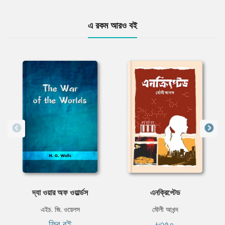
এ রকম আরও বই
দ্যা ওয়ার অফ ওয়ার্ল্ডস
এনক্রিপ্টেড
এইচ. জি. ওয়েলস
মৌলী আখন্দ
ফ্রি বই
৳৩৫০