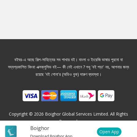
বইঘর-এ আছে শিল্প-সাহিত্যের সব শাখার বই। বাংলা ও ইংরেজি ভাষার পুরনো বা
সদ্যপ্রকাশিত কিংবা এক্সক্লুসিভ বই— কী নেই এখানে ? শুধু 'বই পড়া' নয়, আপনার জন্য
রয়েছে 'বই শোনা'র (অডিও বুক) দারুণ ব্যবস্থা।
Copyright ©
2026
Boighor Global Services Limited. All Rights
Reserved.
Boighor
Open App
Download Boighor App