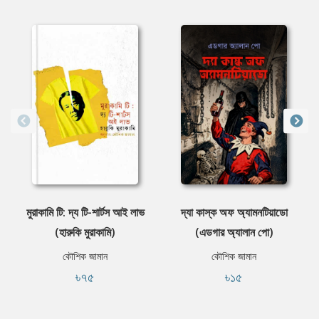
মুরাকামি টি: দ্য টি-শার্টস আই লাভ
দ্যা কাস্ক অফ অ্যামনটিয়াডো
(হারুকি মুরাকামি)
(এডগার অ্যালান পো)
কৌশিক জামান
কৌশিক জামান
৳৭৫
৳১৫