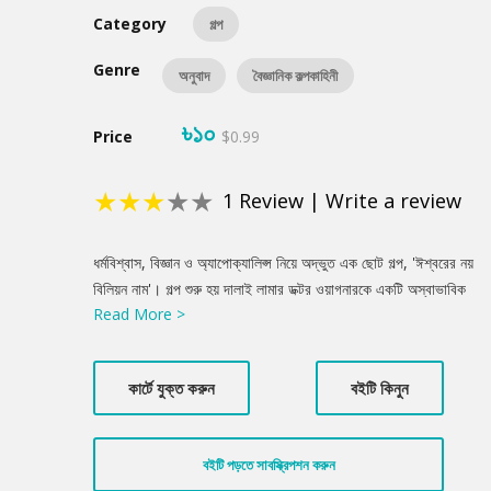
Category
গল্প
Genre
অনুবাদ
বৈজ্ঞানিক কল্পকাহিনী
৳১০
Price
$0.99
★
★
★
★
★
1
Review
|
Write a review
Product
ধর্মবিশ্বাস, বিজ্ঞান ও অ্যাপোক্যালিপ্স নিয়ে অদ্ভুত এক ছোট গল্প, 'ঈশ্বরের নয়
Summery
বিলিয়ন নাম'। গল্প শুরু হয় দালাই লামার ডক্টর ওয়াগনারকে একটি অস্বাভাবিক
Read More >
অনুরোধ করার মাধ্যমে। লামা ওয়াগনারের কোম্পানি থেকে একটি অটোম্যাটিক
সিকোয়েন্স কম্পিউটার ভাড়া নিতে চান এবং এটিকে তিব্বতের পাহাড়ে নিয়ে যেতে
চান। এই কম্পিউটার দিয়ে লামা আসলে কি করতে চান এবং এটা কিভাবে
কার্টে যুক্ত করুন
বইটি কিনুন
অ্যাপোক্যালিপ্স'র সাথে সম্পর্কিত?
বইটি পড়তে সাবস্ক্রিপশন করুন