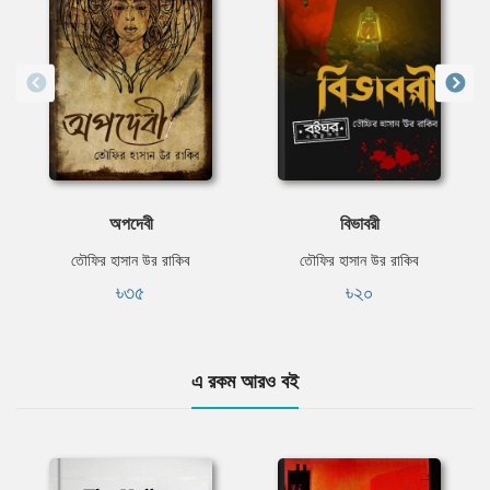
অপদেবী
বিভাবরী
তৌফির হাসান উর রাকিব
তৌফির হাসান উর রাকিব
৳৩৫
৳২০
এ রকম আরও বই