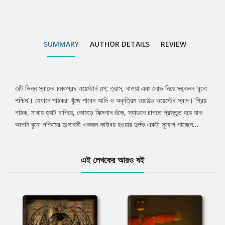
SUMMARY
AUTHOR DETAILS
REVIEW
৩টি ভিন্ন স্বাদের চমকপ্রদ ওয়েস্টার্ন গল্প; ত্রাস, ধাওয়া এবং লোভ নিয়ে সঙ্কলন ’বুনো
Tab
পশ্চিম’। যেখানে পাঠকরা খুঁজে পাবেন আদি ও অকৃত্রিম ওয়াইল্ড ওয়েস্টের স্বাদ। প্রিয়
পাঠক, মাথায় হ্যাট চাপিয়ে, কোমড়ে সিক্সগান গুঁজে, স্যাডলে চাপতে প্রস্তুত হয়ে যান৷
Article
আপনি বুনো পশ্চিমের দুঃসাহসী একজন কাউবয় হওয়ার দুর্লভ একটা সুযোগ পাচ্ছেন…
এই লেখকের আরও বই