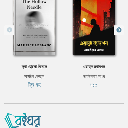
দ্যা হোলো নিডেল
ওয়াদুদ ম্যানশন
মাউরিস লেব্লান্স
সানাউল্লাহ সাগর
ফ্রি বই
৳১৫