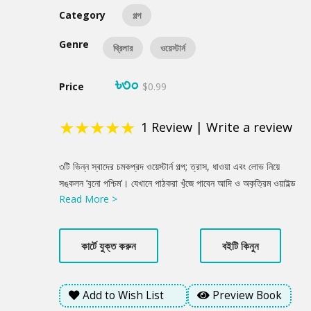
Category
গল্প
Genre
থ্রিলার
ওয়েস্টার্ন
৳৩০
Price
$0.99
★
★
★
★
★
1
Review
|
Write a review
Product
৩টি ভিন্ন স্বাদের চমকপ্রদ ওয়েস্টার্ন গল্প; ত্রাস, ধাওয়া এবং লোভ নিয়ে
Summery
সঙ্কলন ’বুনো পশ্চিম’। যেখানে পাঠকরা খুঁজে পাবেন আদি ও অকৃত্রিম ওয়াইল্ড
Read More >
ওয়েস্টের স্বাদ। প্রিয় পাঠক, মাথায় হ্যাট চাপিয়ে, কোমড়ে সিক্সগান গুঁজে,
স্যাডলে চাপতে প্রস্তুত হয়ে যান৷ আপনি বুনো পশ্চিমের দুঃসাহসী একজন
কাউবয় হওয়ার দুর্লভ একটা সুযোগ পাচ্ছেন…
কার্টে যুক্ত করুন
বইটি কিনুন
Add to Wish List
Preview Book