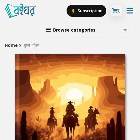
0
Subscription
Browse categories
Home
বুনো পশ্চিম
Site
Breadcrumb