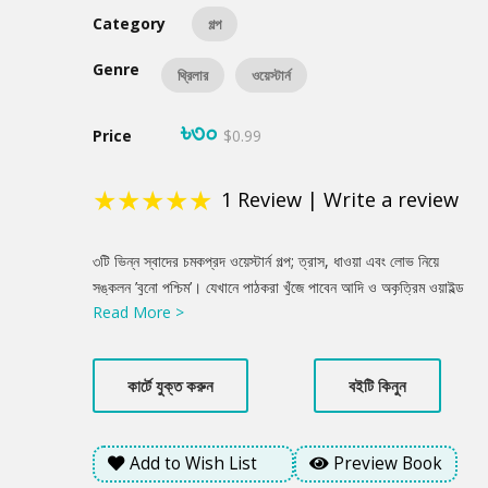
Category
গল্প
Genre
থ্রিলার
ওয়েস্টার্ন
৳৩০
Price
$0.99
★
★
★
★
★
1
Review
|
Write a review
Product
৩টি ভিন্ন স্বাদের চমকপ্রদ ওয়েস্টার্ন গল্প; ত্রাস, ধাওয়া এবং লোভ নিয়ে
Summery
সঙ্কলন ’বুনো পশ্চিম’। যেখানে পাঠকরা খুঁজে পাবেন আদি ও অকৃত্রিম ওয়াইল্ড
Read More >
ওয়েস্টের স্বাদ। প্রিয় পাঠক, মাথায় হ্যাট চাপিয়ে, কোমড়ে সিক্সগান গুঁজে,
স্যাডলে চাপতে প্রস্তুত হয়ে যান৷ আপনি বুনো পশ্চিমের দুঃসাহসী একজন
কাউবয় হওয়ার দুর্লভ একটা সুযোগ পাচ্ছেন…
কার্টে যুক্ত করুন
বইটি কিনুন
Add to Wish List
Preview Book