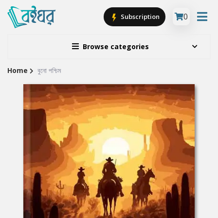
0
Subscription
Browse categories
Home
বুনো পশ্চিম
Site
Breadcrumb