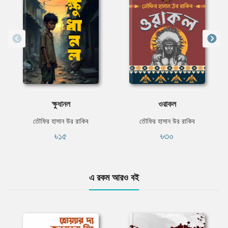
ক্ষুধানল
ওরাকল
তৌফির হাসান উর রাকিব
তৌফির হাসান উর রাকিব
৳১৫
৳৩০
এ রকম আরও বই