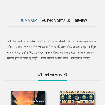
SUMMARY
AUTHOR DETAILS
REVIEW
৩টি ভিন্ন স্বাদের চমকপ্রদ ওয়েস্টার্ন গল্প; ত্রাস, ধাওয়া এবং লোভ নিয়ে সঙ্কলন ’বুনো
Tab
পশ্চিম’। যেখানে পাঠকরা খুঁজে পাবেন আদি ও অকৃত্রিম ওয়াইল্ড ওয়েস্টের স্বাদ। প্রিয়
পাঠক, মাথায় হ্যাট চাপিয়ে, কোমড়ে সিক্সগান গুঁজে, স্যাডলে চাপতে প্রস্তুত হয়ে যান৷
Article
আপনি বুনো পশ্চিমের দুঃসাহসী একজন কাউবয় হওয়ার দুর্লভ একটা সুযোগ পাচ্ছেন…
এই লেখকের আরও বই