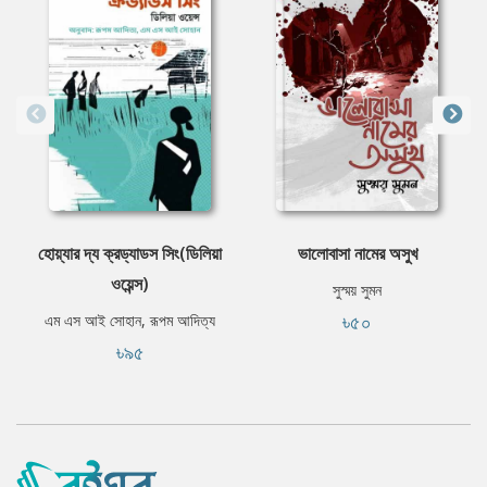
হোয়্যার দ্য ক্রড্যাডস সিং(ডিলিয়া
ভালোবাসা নামের অসুখ
ওয়েন্স)
সুস্ময় সুমন
৳৫০
এম এস আই সোহান, রূপম আদিত্য
৳৯৫