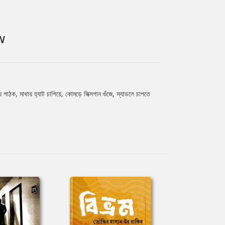
W
য় পাঠক, মাথায় হ্যাট চাপিয়ে, কোমড়ে সিক্সগান গুঁজে, স্যাডলে চাপতে