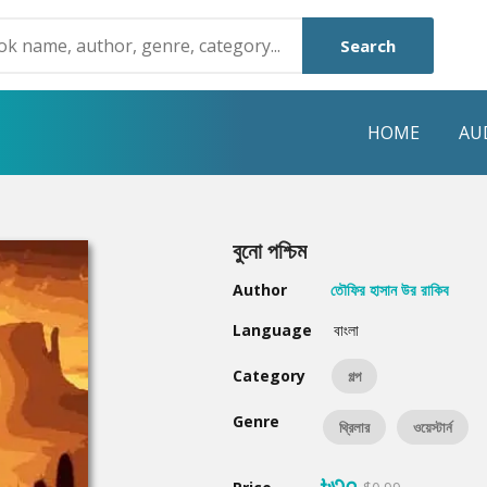
Search
HOME
AU
NRE
POPULAR AUTHORS
HIGHLIGHTS
বুনো পশ্চিম
Humayun Ahmed
Hot & New
Author
তৌফির হাসান উর রাকিব
Mouri Morium
Featured Event
Language
বাংলা
Mohammad Nazim Uddin
Featured Auth
Category
গল্প
Shanjana Alam
Best Seller
Genre
থ্রিলার
ওয়েস্টার্ন
Anisul Hoque
Editors Choice
৳৩০