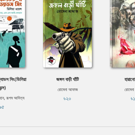
ড্যাডস সিং(ডিলিয়া
জঙ্গল বাড়ী ঘাঁটি
হারানো
ন্স)
রোমেনা আফাজ
রোমেন
৳২০
৳
ন, রূপম আদিত্য
৯৫