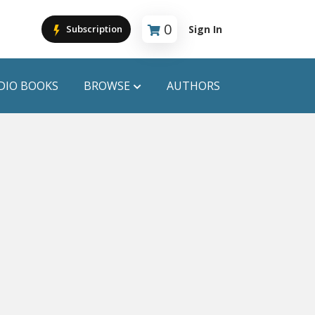
0
Sign In
Subscription
Cart is empty
DIO BOOKS
BROWSE
AUTHORS
PUBLICATIONS
ANYAPROKASH
Anyadhara
ors
Aajob Prokash
Bibliophile
Afsar Brothers