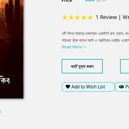
Price
$0.99
★
★
★
★
★
1
Review
|
Wr
Product
৩টি ভিন্ন স্বাদের চমকপ্রদ ওয়েস্টার্ন গল্প; ত্রাস,
Summery
পাঠকরা খুঁজে পাবেন আদি ও অকৃত্রিম ওয়াইল্ড ওয়েস্
Read More >
সিক্সগান গুঁজে, স্যাডলে চাপতে প্রস্তুত হয়ে যান৷
দুর্লভ একটা সুযোগ পাচ্ছেন…
কার্টে যুক্ত করুন
Add to Wish List
P