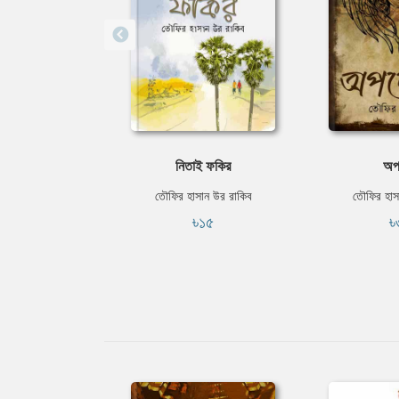
নিতাই ফকির
অপ
তৌফির হাসান উর রাকিব
তৌফির হাস
৳১৫
৳