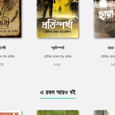
দেবী
প্রতিস্পর্ধা
ছায়া-
ান উর রাকিব
তৌফির হাসান উর রাকিব
তৌফির হাসা
৩৫
৳২০
৳
এ রকম আরও বই