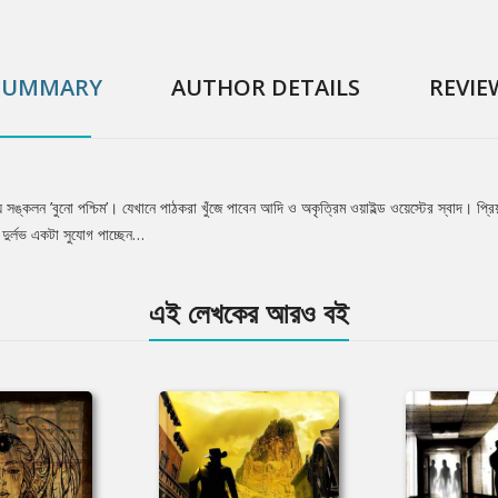
SUMMARY
AUTHOR DETAILS
REVIE
য়ে সঙ্কলন ’বুনো পশ্চিম’। যেখানে পাঠকরা খুঁজে পাবেন আদি ও অকৃত্রিম ওয়াইল্ড ওয়েস্টের স্বাদ। প্রি
দুর্লভ একটা সুযোগ পাচ্ছেন…
এই লেখকের আরও বই