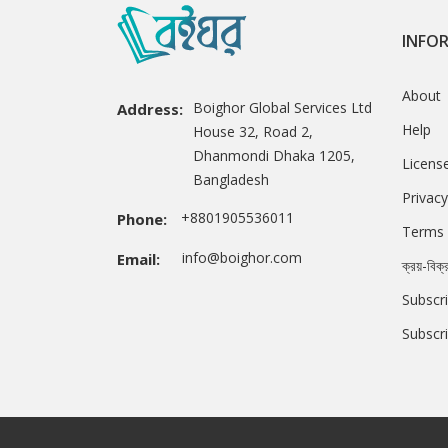
INFO
About
Boighor Global Services Ltd
Address:
Help
House 32, Road 2,
Dhanmondi Dhaka 1205,
Licens
Bangladesh
Privacy
+8801905536011
Phone:
Terms 
info@boighor.com
Email:
ক্রয়-বিক্
Subscri
Subscr