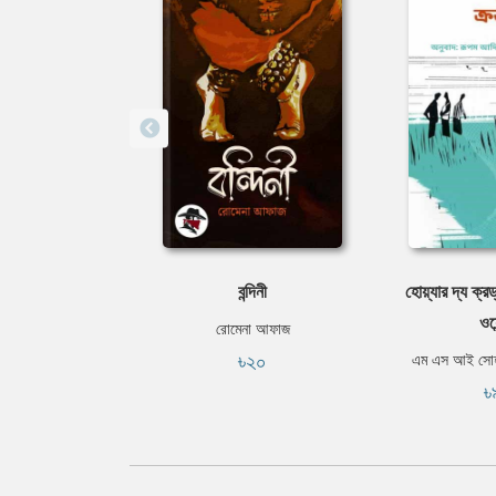
বন্দিনী
হোয়্যার দ্য ক্র
ওয়ে
রোমেনা আফাজ
৳২০
এম এস আই সোহা
৳