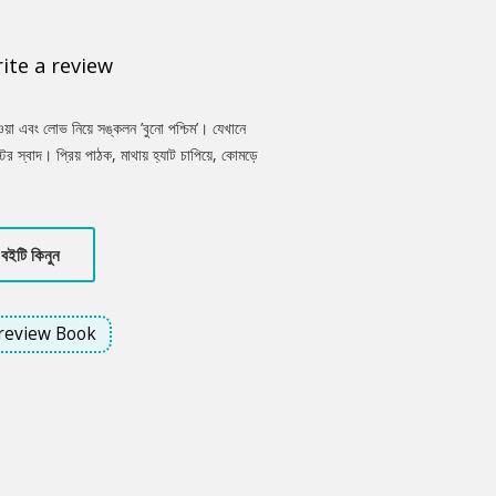
ite a review
 ধাওয়া এবং লোভ নিয়ে সঙ্কলন ’বুনো পশ্চিম’। যেখানে
টের স্বাদ। প্রিয় পাঠক, মাথায় হ্যাট চাপিয়ে, কোমড়ে
 আপনি বুনো পশ্চিমের দুঃসাহসী একজন কাউবয় হওয়ার
বইটি কিনুন
review Book