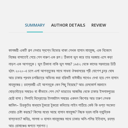
চিরকুটের মাধ্যমে টুকরো টুকরো কবিতার লাইন পাঠিয়ে কেউ কি গুপ্ত সংকেত
দেয়ার চেষ্টা করছে? কিসের মধ্যে আছে হাসান মাহফুজ? নিছক ভ্রম নাকি
দ্বান্দ্বিক বাস্তবতা? জহির, সালমা ও হাসান মাহফুজের সাথে ঢাকার অলি-গলির
ইতিহাস, রহস্য আর রোমাঞ্চের জগতে স্বাগত।
SUMMARY
AUTHOR DETAILS
REVIEW
কালজয়ী একটি গল্প লেখার স্বপ্নে বিভোর থাকা লেখক হাসান মাহফুজ, এক বিকেলে
Tab
নিজের বাসাতেই পেয়ে গেল দারুণ এক গল্প। ঠিকানা ভুল করে তার দরজায় এসে কড়া
নাড়ল এক আগন্তুক। ভুল ঠিকানা নাকি ভুল সময়? ১৯৪২ থেকে কাদের সরদারের চিঠি
Article
হঠাৎ ২০২০-এ চলে এল! আগন্তুকের সাথে সাধনা ঔষধালয়ের শ্রী যোগেশ চন্দ্র ঘোষ
আর ঢাকার প্রথম চলচ্চিত্রে অভিনয় করা হরিমতী বাঈজীর সাথেও দেখা হয়ে গেল হাসান
মাহফুজের। রহস্যময়ী এই আগন্তুক কেন পিছু নিয়েছে? আর রেসকোর্স ময়দানে
ঘোড়দৌড়ের সময়েও বা কীভাবে গেল সে? ভারতের আজমির থেকে ঢাকার ইসলামপুরের
ছোট্ট বাসা। সিপাহি বিদ্রোহের টালমাটাল সময়ের একদল কিশোর আর তরুণ লেখক
জামিল– চিরকুটের মাধ্যমে টুকরো টুকরো কবিতার লাইন পাঠিয়ে কেউ কি গুপ্ত সংকেত
দেয়ার চেষ্টা করছে? কিসের মধ্যে আছে হাসান মাহফুজ? নিছক ভ্রম নাকি দ্বান্দ্বিক
বাস্তবতা? জহির, সালমা ও হাসান মাহফুজের সাথে ঢাকার অলি-গলির ইতিহাস, রহস্য
আর রোমাঞ্চের জগতে স্বাগত।