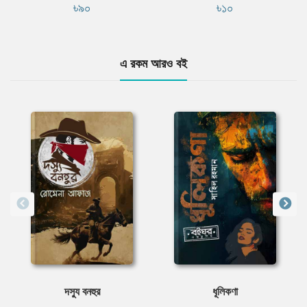
৳৯০
৳১০
এ রকম আরও বই
দস্যু বনহুর
ধূলিকণা