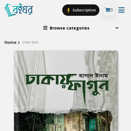
0
Subscription
Browse categories
Home
ঢাকায় ফাগুন
Site
Breadcrumb