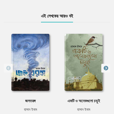
এই লেখকের আরও বই
জলতরঙ্গ
একটি ও অনেকগুলো চড়ুই
হাসান ইনাম
হাসান ইনাম