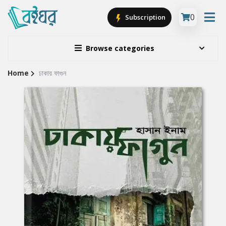
0
Subscription
Browse categories
Home
ঢাকায় ফাগুন
Site
Breadcrumb