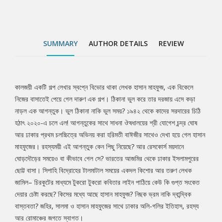
চিরকুটের মাধ্যমে টুকরো টুকরো কবিতার লাইন পাঠিয়ে কেউ কি গুপ্ত সংকেত
দেয়ার চেষ্টা করছে? কিসের মধ্যে আছে হাসান মাহফুজ? নিছক ভ্রম নাকি
দ্বান্দ্বিক বাস্তবতা? জহির, সালমা ও হাসান মাহফুজের সাথে ঢাকার অলি-গলির
ইতিহাস, রহস্য আর রোমাঞ্চের জগতে স্বাগত।
SUMMARY
AUTHOR DETAILS
REVIEW
কালজয়ী একটি গল্প লেখার স্বপ্নে বিভোর থাকা লেখক হাসান মাহফুজ, এক বিকেলে
Tab
নিজের বাসাতেই পেয়ে গেল দারুণ এক গল্প। ঠিকানা ভুল করে তার দরজায় এসে কড়া
নাড়ল এক আগন্তুক। ভুল ঠিকানা নাকি ভুল সময়? ১৯৪২ থেকে কাদের সরদারের চিঠি
Article
হঠাৎ ২০২০-এ চলে এল! আগন্তুকের সাথে সাধনা ঔষধালয়ের শ্রী যোগেশ চন্দ্র ঘোষ
আর ঢাকার প্রথম চলচ্চিত্রে অভিনয় করা হরিমতী বাঈজীর সাথেও দেখা হয়ে গেল হাসান
মাহফুজের। রহস্যময়ী এই আগন্তুক কেন পিছু নিয়েছে? আর রেসকোর্স ময়দানে
ঘোড়দৌড়ের সময়েও বা কীভাবে গেল সে? ভারতের আজমির থেকে ঢাকার ইসলামপুরের
ছোট্ট বাসা। সিপাহি বিদ্রোহের টালমাটাল সময়ের একদল কিশোর আর তরুণ লেখক
জামিল– চিরকুটের মাধ্যমে টুকরো টুকরো কবিতার লাইন পাঠিয়ে কেউ কি গুপ্ত সংকেত
দেয়ার চেষ্টা করছে? কিসের মধ্যে আছে হাসান মাহফুজ? নিছক ভ্রম নাকি দ্বান্দ্বিক
বাস্তবতা? জহির, সালমা ও হাসান মাহফুজের সাথে ঢাকার অলি-গলির ইতিহাস, রহস্য
আর রোমাঞ্চের জগতে স্বাগত।