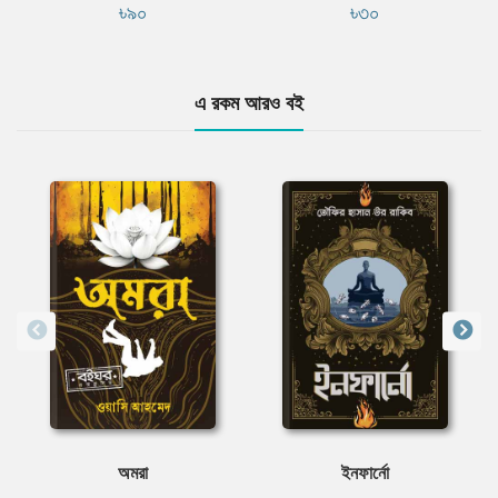
৳৯০
৳৩০
এ রকম আরও বই
অমরা
ইনফার্নো