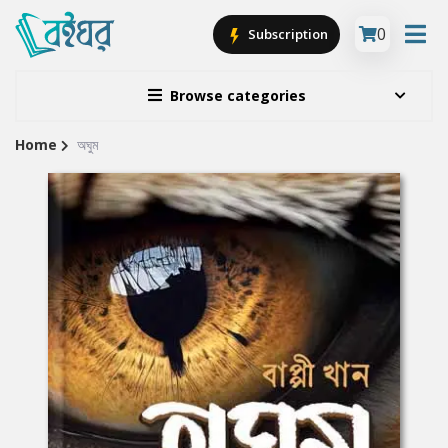
0
Subscription
Browse categories
Home
অঘুম
Site
Breadcrumb