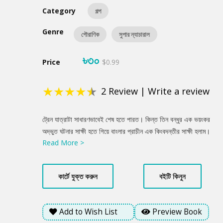
Category
গল্প
Genre
পৌরাণিক
সুপার ন্যাচারাল
৳৩০
Price
$0.99
★
★
★
★
★
2
Review
|
Write a review
Product
ট্রেন যাত্রাটা সাধারণভাবেই শেষ হতে পারত। কিন্ত তিন বন্ধুর এক ভয়ংকর
Summery
অদ্ভুত ঘটনার সাক্ষী হতে গিয়ে বাংলার প্রাচীন এক কিংবদন্তীর সাক্ষী হলাম।
Read More >
ঘুমোলেই বিপদ!
কার্টে যুক্ত করুন
বইটি কিনুন
Add to Wish List
Preview Book