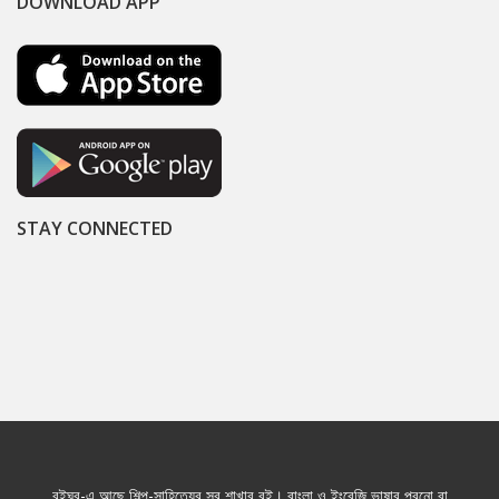
DOWNLOAD APP
STAY CONNECTED
বইঘর-এ আছে শিল্প-সাহিত্যের সব শাখার বই। বাংলা ও ইংরেজি ভাষার পুরনো বা