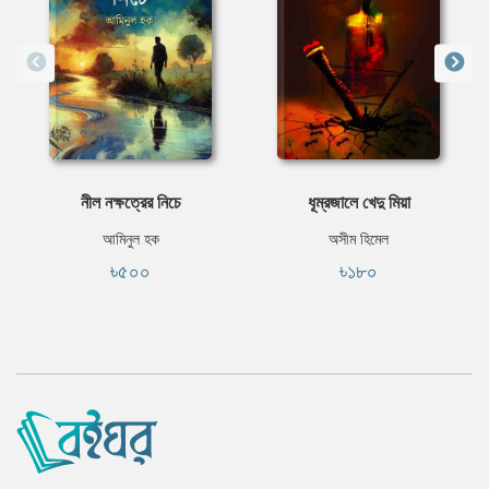
নীল নক্ষত্রের নিচে
ধূম্রজালে খেদু মিয়া
আমিনুল হক
অসীম হিমেল
৳৫০০
৳১৮০