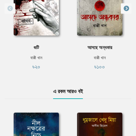
গুটি
আসছে অন্ধকার
বাপ্পী খান
বাপ্পী খান
৳২০
৳১০০
এ রকম আরও বই