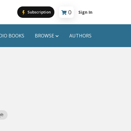
0
Sign In
Subscription
Cart is empty
DIO BOOKS
BROWSE
AUTHORS
PUBLICATIONS
ANYAPROKASH
Anyadhara
ors
Aajob Prokash
Bibliophile
ৃতি
Afsar Brothers