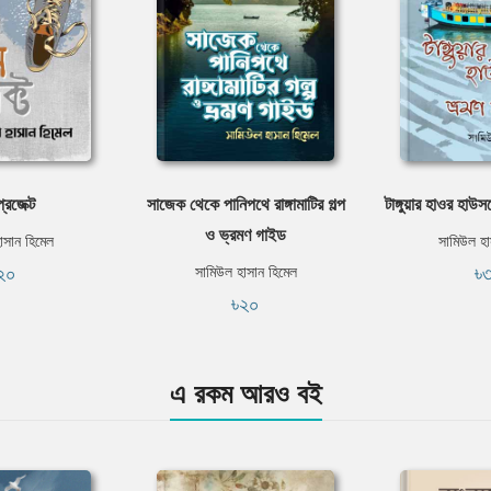
প্রজেক্ট
সাজেক থেকে পানিপথে রাঙ্গামাটির গল্প
টাঙ্গুয়ার হাওর হা
ও ভ্রমণ গাইড
াসান হিমেল
সামিউল হা
২০
৳
সামিউল হাসান হিমেল
৳২০
এ রকম আরও বই