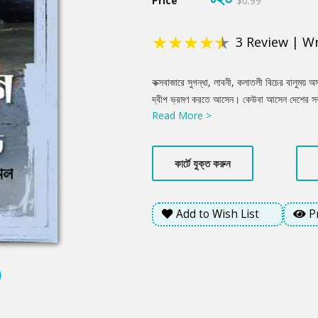
Price
$0.99
★
★
★
★
★
3
Review
|
Wr
Product
কক্সবাজারে সুগন্ধা, লাবনী, কলাতলী বিচের বালুময় অস্
Summery
দ্বীপ ভ্রমণ করতে আসেন। কেউবা আসেন দেশের সর্ব দ
Read More >
গর্জন শুনতে। কেউ আসেন নদী-সাগর পেরিয়ে দ্বীপটিত
ভ্রমণের বিস্তারিত সব তথ্য থাকছে এই বইটিতে।
কার্টে যুক্ত করুন
Add to Wish List
P