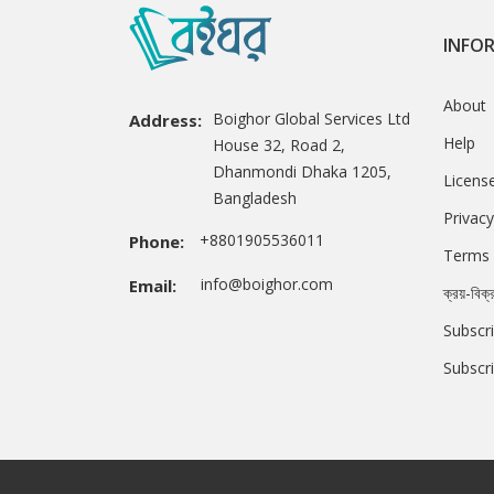
INFO
About
Boighor Global Services Ltd
Address:
Help
House 32, Road 2,
Dhanmondi Dhaka 1205,
Licens
Bangladesh
Privacy
+8801905536011
Phone:
Terms 
info@boighor.com
Email:
ক্রয়-বিক্
Subscri
Subscr