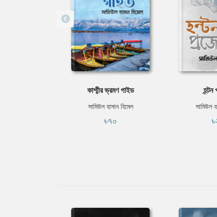
কাশ্মীর ভ্রমণ গাইড
হন্টন 
সামিউল হাসান হিমেল
সামিউল হ
৳৭০
৳