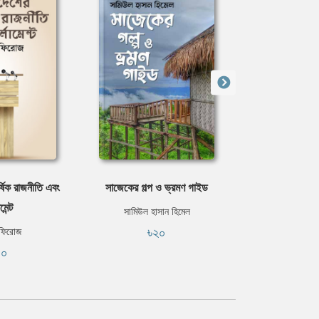
্ষিক রাজনীতি এবং
সাজেকের গল্প ও ভ্রমণ গাইড
এই পথে আল
মেন্ট
সামিউল হাসান হিমেল
আনিসু
৳২০
৳৭
 ফিরোজ
৪০