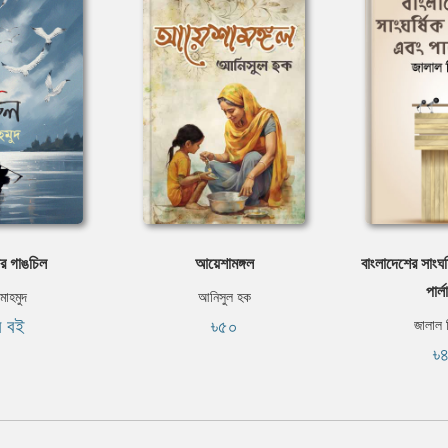
র গাঙচিল
আয়েশামঙ্গল
বাংলাদেশের সাংঘর
পার্লা
াহমুদ
আনিসুল হক
ি বই
৳৫০
জালাল
৳