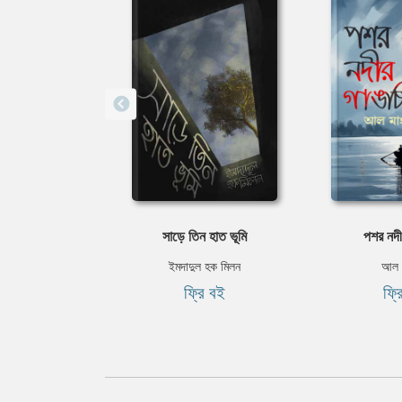
সাড়ে তিন হাত ভূমি
পশর নদী
ইমদাদুল হক মিলন
আল ম
ফ্রি বই
ফ্র