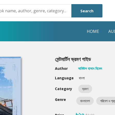
Search
HOME
AU
NRE
POPULAR AUTHORS
HIGHLIGHTS
সেন্টমার্টিন ভ্রমণ গাইড
Humayun Ahmed
Hot & New
Author
সামিউল হাসান হিমেল
Mouri Morium
Featured Event
Language
বাংলা
Mohammad Nazim Uddin
Featured Auth
Category
ভ্রমণ
Shanjana Alam
Best Seller
Genre
বাংলাদেশ
পরিবেশ ও প্রক
Anisul Hoque
Editors Choice
৳২০