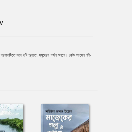
W
েষ প্রবালটিতে বসে ছবি তুলতে, সমুদ্রের গর্জন শুনতে। কেউ আসেন নদী-