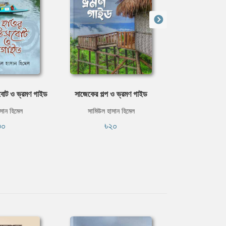
উসবোট ও ভ্রমণ গাইড
সাজেকের গল্প ও ভ্রমণ গাইড
আমার দেখা অর্
সান হিমেল
সামিউল হাসান হিমেল
সামিউল হাস
৩০
৳২০
৳৬