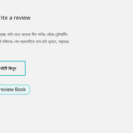
ite a review
বচ্ছ পানি দেখে অনেকে নীল পানির খোঁজে সেন্টমার্টিন
ক্ষিনের শেষ প্রবালটিতে বসে ছবি তুলতে, সমুদ্রের
ে কি রহস্য আছে তার সন্ধান করতে। সেন্টমার্টিন
বইটি কিনুন
review Book