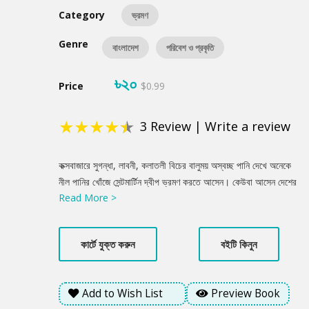
Category
ভ্রমণ
Genre
বাংলাদেশ
পরিবেশ ও প্রকৃতি
৳২০
Price
$0.99
★
★
★
★
★
3
Review
|
Write a review
Product
কক্সবাজারে সুগন্ধা, লাবনী, কলাতলী বিচের বালুময় অস্বচ্ছ পানি দেখে অনেকে
Summery
নীল পানির খোঁজে সেন্টমার্টিন দ্বীপ ভ্রমণ করতে আসেন। কেউবা আসেন দেশের
Read More >
সর্ব দক্ষিনের শেষ প্রবালটিতে বসে ছবি তুলতে, সমুদ্রের গর্জন শুনতে। কেউ
আসেন নদী-সাগর পেরিয়ে দ্বীপটিতে কি রহস্য আছে তার সন্ধান করতে।
সেন্টমার্টিন ভ্রমণের বিস্তারিত সব তথ্য থাকছে এই বইটিতে।
কার্টে যুক্ত করুন
বইটি কিনুন
Add to Wish List
Preview Book