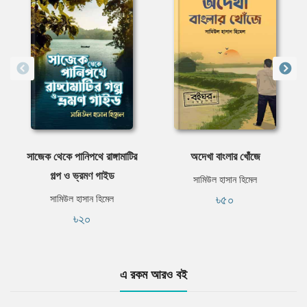
সাজেক থেকে পানিপথে রাঙ্গামাটির
অদেখা বাংলার খোঁজে
গল্প ও ভ্রমণ গাইড
সামিউল হাসান হিমেল
৳৫০
সামিউল হাসান হিমেল
৳২০
এ রকম আরও বই