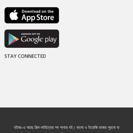
STAY CONNECTED
বইঘর-এ আছে শিল্প-সাহিত্যের সব শাখার বই। বাংলা ও ইংরেজি ভাষার পুরনো বা