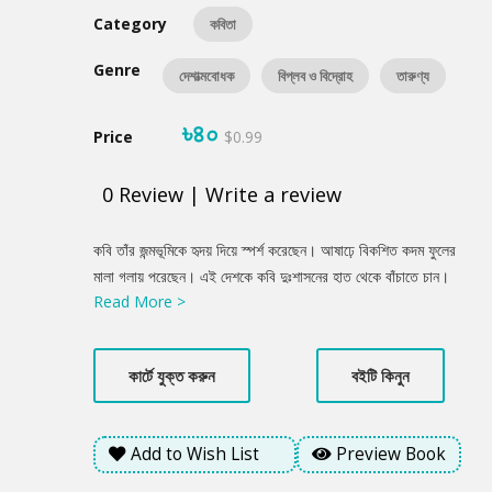
Category
কবিতা
Genre
দেশাত্মবোধক
বিপ্লব ও বিদ্রোহ
তারুণ্য
৳৪০
Price
$0.99
0
Review
|
Write a review
Product
কবি তাঁর জন্মভূমিকে হৃদয় দিয়ে স্পর্শ করেছেন। আষাঢ়ে বিকশিত কদম ফুলের
Summery
মালা গলায় পরেছেন। এই দেশকে কবি দুঃশাসনের হাত থেকে বাঁচাতে চান।
Read More >
দুঃশাসনের রাজনীতি দূর হওয়ার কথা কবি নির্মলেন্দু গুণ তাঁর কবিতার চরণে তুলে
ধরেছেন।
কার্টে যুক্ত করুন
বইটি কিনুন
Add to Wish List
Preview Book