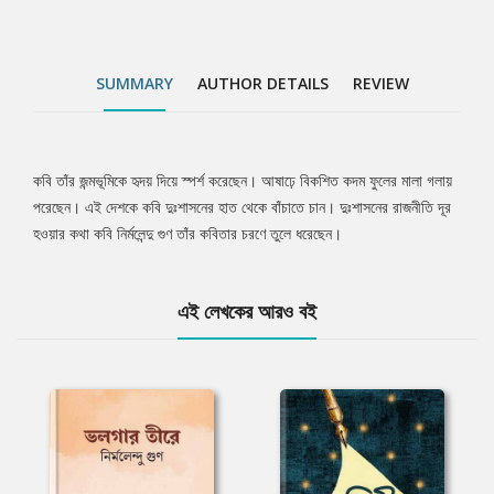
SUMMARY
AUTHOR DETAILS
REVIEW
কবি তাঁর জন্মভূমিকে হৃদয় দিয়ে স্পর্শ করেছেন। আষাঢ়ে বিকশিত কদম ফুলের মালা গলায়
Tab
পরেছেন। এই দেশকে কবি দুঃশাসনের হাত থেকে বাঁচাতে চান। দুঃশাসনের রাজনীতি দূর
হওয়ার কথা কবি নির্মলেন্দু গুণ তাঁর কবিতার চরণে তুলে ধরেছেন।
Article
এই লেখকের আরও বই