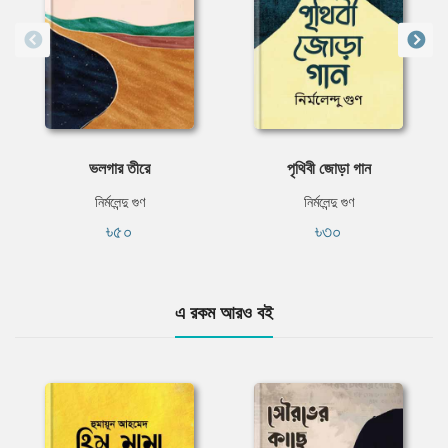
ভলগার তীরে
পৃথিবী জোড়া গান
নির্মলেন্দু গুণ
নির্মলেন্দু গুণ
৳৫০
৳৩০
এ রকম আরও বই