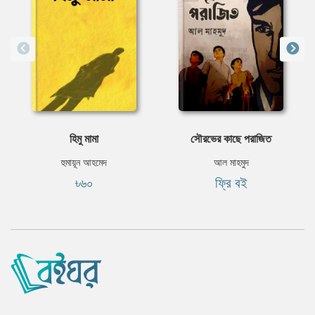
হিমু মামা
সৌরভের কাছে পরাজিত
হুমায়ূন আহমেদ
আল মাহমুদ
৳৬০
ফ্রি বই