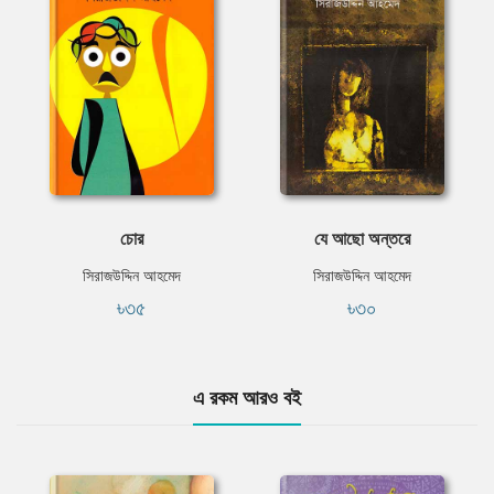
চোর
যে আছো অন্তরে
সিরাজউদ্দিন আহমেদ
সিরাজউদ্দিন আহমেদ
৳৩৫
৳৩০
এ রকম আরও বই