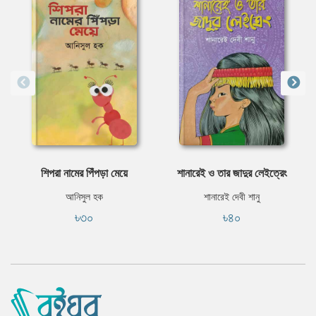
শিপরা নামের পিঁপড়া মেয়ে
শানারেই ও তার জাদুর লেইত্রেং
আনিসুল হক
শানারেই দেবী শানু
৳৩০
৳৪০