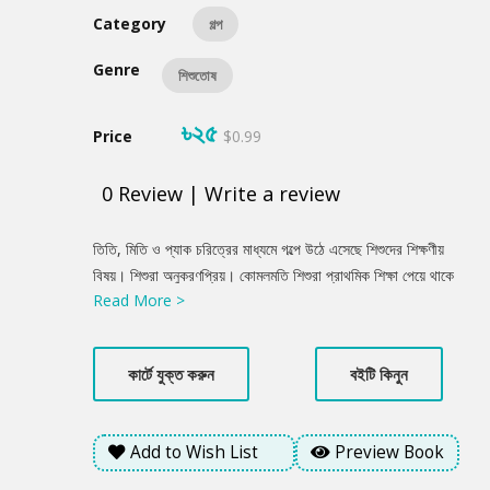
Category
গল্প
Genre
শিশুতোষ
৳২৫
Price
$0.99
0
Review
|
Write a review
Product
তিতি, মিতি ও প্যাক চরিত্রের মাধ্যমে গল্পে উঠে এসেছে শিশুদের শিক্ষণীয়
Summery
বিষয়। শিশুরা অনুকরণপ্রিয়। কোমলমতি শিশুরা প্রাথমিক শিক্ষা পেয়ে থাকে
Read More >
পরিবার থেকে। এক্ষেত্রে মা বিশেষ ভূমিকা রাখে; যা গল্পে সুন্দরভাবে গাঁথুনি
পেয়েছে। অনেক সময় মায়ের দেওয়া নিয়মকানুন ও শাসনে শিশুরা দুঃখ পায়।
তারা তখন মাকে ভুল বুঝে মন খারাপ করে। অথচ মায়ের শাসনের মধ্যেই লুকিয়ে
কার্টে যুক্ত করুন
বইটি কিনুন
থাকে অকৃত্রিম ভালোবাসা।
Add to Wish List
Preview Book