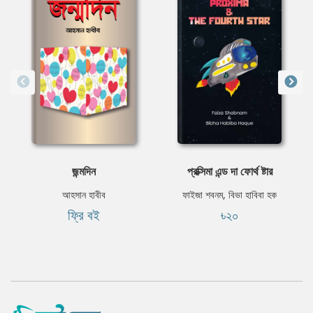
জন্মদিন
প্রক্সিমা এন্ড দা ফোর্থ ষ্টার
আহসান হাবীব
ফাইজা শবনম, বিভা হাবিবা হক
ফ্রি বই
৳২০