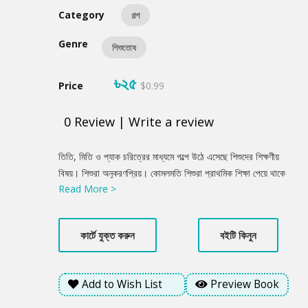
Category
গল্প
Genre
শিশুতোষ
৳২৫
Price
$0.99
0
Review
|
Write a review
Product
তিতি, মিতি ও প্যাক চরিত্রের মাধ্যমে গল্পে উঠে এসেছে শিশুদের শিক্ষণীয়
Summery
বিষয়। শিশুরা অনুকরণপ্রিয়। কোমলমতি শিশুরা প্রাথমিক শিক্ষা পেয়ে থাকে
Read More >
পরিবার থেকে। এক্ষেত্রে মা বিশেষ ভূমিকা রাখে; যা গল্পে সুন্দরভাবে গাঁথুনি
পেয়েছে। অনেক সময় মায়ের দেওয়া নিয়মকানুন ও শাসনে শিশুরা দুঃখ পায়।
তারা তখন মাকে ভুল বুঝে মন খারাপ করে। অথচ মায়ের শাসনের মধ্যেই লুকিয়ে
কার্টে যুক্ত করুন
বইটি কিনুন
থাকে অকৃত্রিম ভালোবাসা।
Add to Wish List
Preview Book