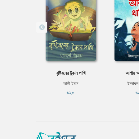
বৃষ্টিবনের টুকান পাখি
আশায় আ
আলী ইমাম
ইমদাদুল
৳২০
৳