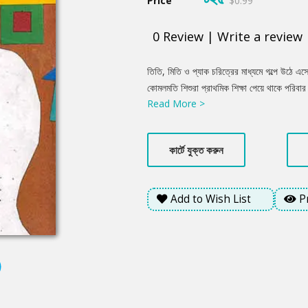
Price
$0.99
0
Review
|
Write a review
Product
তিতি, মিতি ও প্যাক চরিত্রের মাধ্যমে গল্পে উঠে এস
Summery
কোমলমতি শিশুরা প্রাথমিক শিক্ষা পেয়ে থাকে পরিবার থ
Read More >
সুন্দরভাবে গাঁথুনি পেয়েছে। অনেক সময় মায়ের দেওয়া
মাকে ভুল বুঝে মন খারাপ করে। অথচ মায়ের শাসনের 
কার্টে যুক্ত করুন
Add to Wish List
P