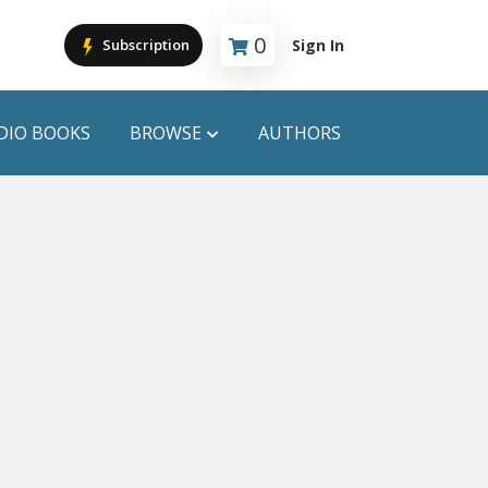
0
Sign In
Subscription
Cart is empty
DIO BOOKS
BROWSE
AUTHORS
PUBLICATIONS
ANYAPROKASH
Anyadhara
ors
Aajob Prokash
Bibliophile
Afsar Brothers