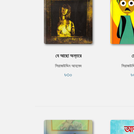
যে আছো অন্তরে
চ
সিরাজউদ্দিন আহমেদ
সিরাজউদ্
৳৩০
৳