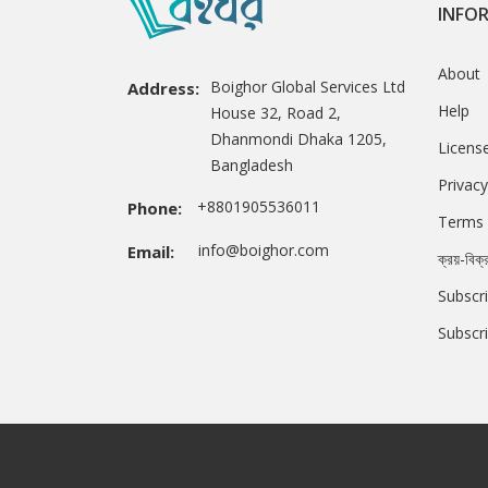
INFO
About
Boighor Global Services Ltd
Address:
Help
House 32, Road 2,
Dhanmondi Dhaka 1205,
Licens
Bangladesh
Privacy
+8801905536011
Phone:
Terms 
info@boighor.com
Email:
ক্রয়-বিক্
Subscri
Subscr