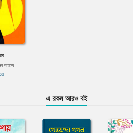
োর
দিন আহমেদ
৩৫
এ রকম আরও বই