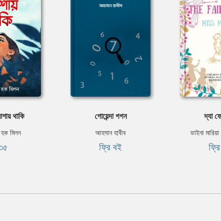
শায় থাকি
গোয়েন্দা গগন
দ্যা ফ
 হক মিলন
আহসান হাবীব
ডাইনা মারিয়
৩৫
ফ্রি বই
ফ্র