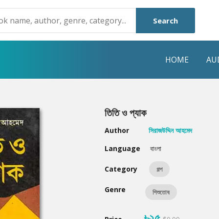
Search
HOME
AU
NRE
POPULAR AUTHORS
HIGHLIGHTS
তিতি ও প্যাক
Humayun Ahmed
Hot & New
Author
সিরাজউদ্দিন আহমেদ
Mouri Morium
Featured Event
Language
বাংলা
Mohammad Nazim Uddin
Featured Auth
Category
গল্প
Shanjana Alam
Best Seller
Genre
শিশুতোষ
Anisul Hoque
Editors Choice
৳২৫