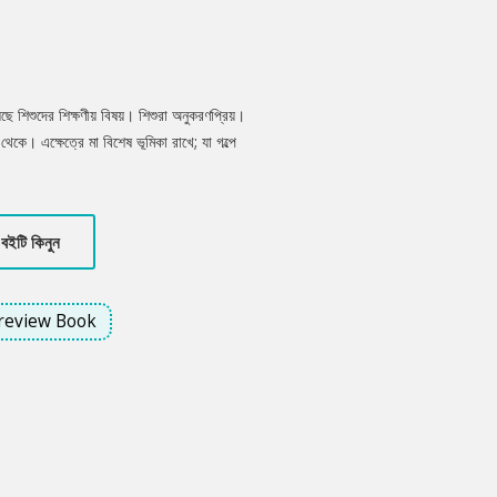
েছে শিশুদের শিক্ষণীয় বিষয়। শিশুরা অনুকরণপ্রিয়।
েকে। এক্ষেত্রে মা বিশেষ ভূমিকা রাখে; যা গল্পে
 নিয়মকানুন ও শাসনে শিশুরা দুঃখ পায়। তারা তখন
মধ্যেই লুকিয়ে থাকে অকৃত্রিম ভালোবাসা।
বইটি কিনুন
review Book