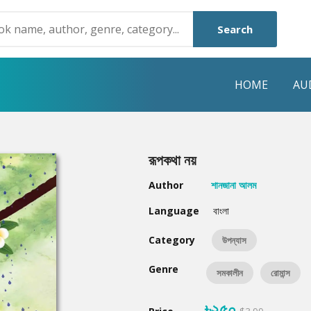
Search
HOME
AU
NRE
POPULAR AUTHORS
HIGHLIGHTS
রূপকথা নয়
Humayun Ahmed
Hot & New
Author
শানজানা আলম
Mouri Morium
Featured Event
Language
বাংলা
Mohammad Nazim Uddin
Featured Auth
Category
উপন্যাস
Shanjana Alam
Best Seller
Genre
সমকালীন
রোমান্স
Anisul Hoque
Editors Choice
৳২৫০