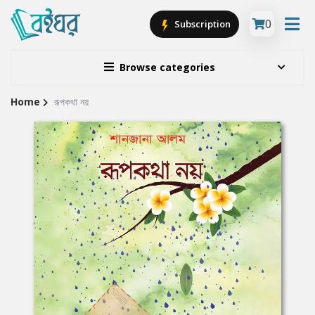
0
Subscription
Browse categories
Home
রূপকথা নয়
Site
Breadcrumb