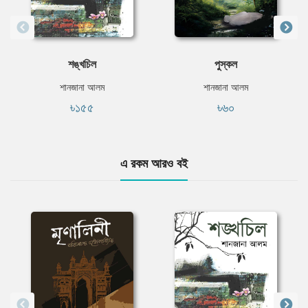
শঙ্খচিল
পুস্কল
শানজানা আলম
শানজানা আলম
৳১৫৫
৳৬০
এ রকম আরও বই