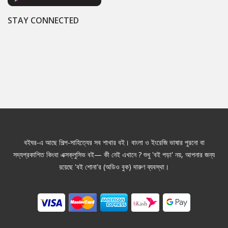
STAY CONNECTED
বইঘর-এ আছে শিল্প-সাহিত্যের সব শাখার বই। বাংলা ও ইংরেজি ভাষার পুরনো বা
সদ্যপ্রকাশিত কিংবা এক্সক্লুসিভ বই— কী নেই এখানে ? শুধু 'বই পড়া' নয়, আপনার জন্য
রয়েছে 'বই শোনা'র (অডিও বুক) দারুণ ব্যবস্থা।