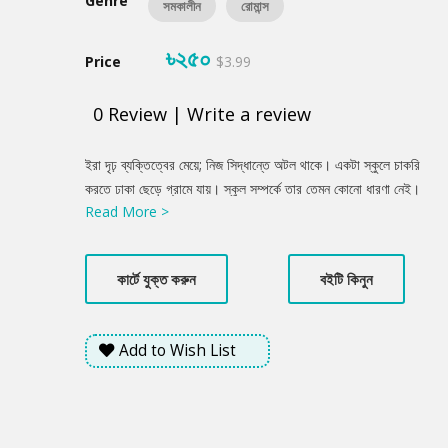
Genre
সমকালীন
রোমান্স
৳২৫০
Price
$3.99
0
Review
|
Write a review
Product
ইরা দৃঢ় ব্যক্তিত্বের মেয়ে; নিজ সিদ্ধান্তে অটল থাকে। একটা স্কুলে চাকরি
Summery
করতে ঢাকা ছেড়ে গ্রামে যায়। স্কুল সম্পর্কে তার তেমন কোনো ধারণা নেই।
Read More >
কোথায় থাকবে সে? তবু সে চাকরিটা করতে চায় কিছুদিন নিজের মতো থাকতে।
পাশাপাশি বিদেশে পড়াশুনা করার জন্য স্কলারশিপের আবেদন করে। সুদর্শন,
ব্যক্তিত্ববান তানভীর উচ্চবিত্ত পরিবারের ছেলে। তার চারিত্রিক বৈশিষ্ট্য
কার্টে যুক্ত করুন
বইটি কিনুন
যেকোনো ছেলের জন্য আদর্শ হতে পারে। এক বৃষ্টিমুখর দিনে ইরার সাথে দেখা
হয় তানভীরের। তাদের অনুভূতিকে ডালপালা মেলতে দেওয়ার আগেই ইরাকে
দেশের বাইরে চলে যেতে হয়। ইরা সাথে করে নিয়ে যায় তানভীরের ছোট্ট একটা
Add to Wish List
চিরকুট, ‘ইরা তুমি কি ফিরবে?’