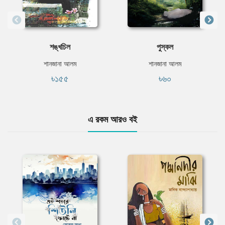
শঙ্খচিল
পুস্কল
শানজানা আলম
শানজানা আলম
৳১৫৫
৳৬০
এ রকম আরও বই