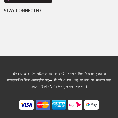
STAY CONNECTED
বইঘর-এ আছে শিল্প-সাহিত্যের সব শাখার বই। বাংলা ও ইংরেজি ভাষার পুরনো বা
সদ্যপ্রকাশিত কিংবা এক্সক্লুসিভ বই— কী নেই এখানে ? শুধু 'বই পড়া' নয়, আপনার জন্য
রয়েছে 'বই শোনা'র (অডিও বুক) দারুণ ব্যবস্থা।