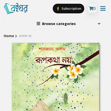
0
Subscription
Browse categories
Home
রূপকথা নয়
Site
Breadcrumb