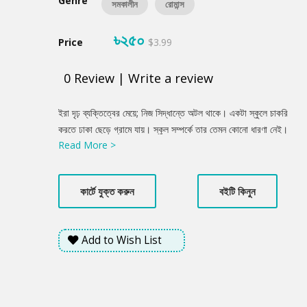
Genre
সমকালীন
রোমান্স
৳২৫০
Price
$3.99
0
Review
|
Write a review
Product
ইরা দৃঢ় ব্যক্তিত্বের মেয়ে; নিজ সিদ্ধান্তে অটল থাকে। একটা স্কুলে চাকরি
Summery
করতে ঢাকা ছেড়ে গ্রামে যায়। স্কুল সম্পর্কে তার তেমন কোনো ধারণা নেই।
Read More >
কোথায় থাকবে সে? তবু সে চাকরিটা করতে চায় কিছুদিন নিজের মতো থাকতে।
পাশাপাশি বিদেশে পড়াশুনা করার জন্য স্কলারশিপের আবেদন করে। সুদর্শন,
ব্যক্তিত্ববান তানভীর উচ্চবিত্ত পরিবারের ছেলে। তার চারিত্রিক বৈশিষ্ট্য
কার্টে যুক্ত করুন
বইটি কিনুন
যেকোনো ছেলের জন্য আদর্শ হতে পারে। এক বৃষ্টিমুখর দিনে ইরার সাথে দেখা
হয় তানভীরের। তাদের অনুভূতিকে ডালপালা মেলতে দেওয়ার আগেই ইরাকে
দেশের বাইরে চলে যেতে হয়। ইরা সাথে করে নিয়ে যায় তানভীরের ছোট্ট একটা
Add to Wish List
চিরকুট, ‘ইরা তুমি কি ফিরবে?’