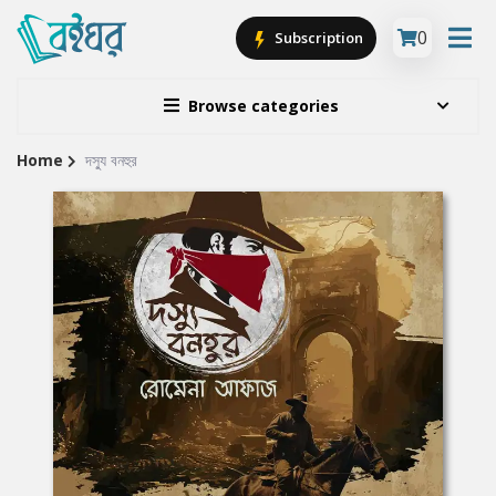
0
Subscription
Browse categories
Home
দস্যু বনহুর
Site
Breadcrumb