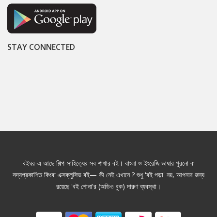
STAY CONNECTED
বইঘর-এ আছে শিল্প-সাহিত্যের সব শাখার বই। বাংলা ও ইংরেজি ভাষার পুরনো বা
সদ্যপ্রকাশিত কিংবা এক্সক্লুসিভ বই— কী নেই এখানে ? শুধু 'বই পড়া' নয়, আপনার জন্য
রয়েছে 'বই শোনা'র (অডিও বুক) দারুণ ব্যবস্থা।