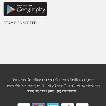
STAY CONNECTED
বইঘর-এ আছে শিল্প-সাহিত্যের সব শাখার বই। বাংলা ও ইংরেজি ভাষার পুরনো বা
সদ্যপ্রকাশিত কিংবা এক্সক্লুসিভ বই— কী নেই এখানে ? শুধু 'বই পড়া' নয়, আপনার জন্য
রয়েছে 'বই শোনা'র (অডিও বুক) দারুণ ব্যবস্থা।