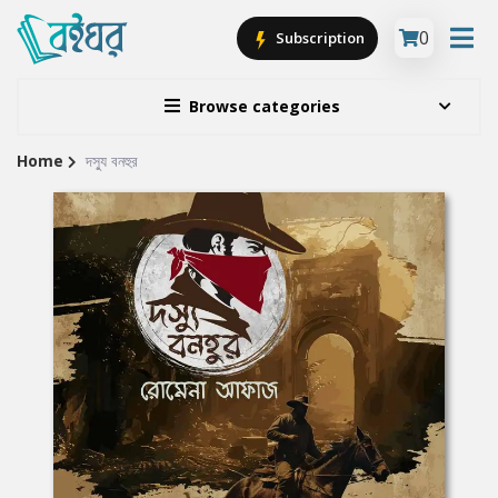
0
Subscription
Browse categories
Home
দস্যু বনহুর
Site
Breadcrumb