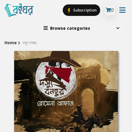
0
Subscription
Browse categories
Home
দস্যু বনহুর
Site
Breadcrumb