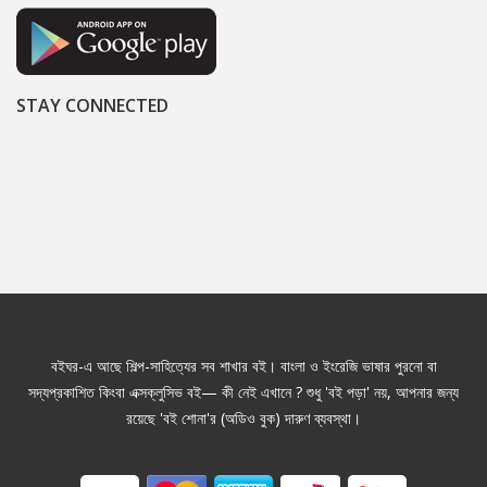
STAY CONNECTED
বইঘর-এ আছে শিল্প-সাহিত্যের সব শাখার বই। বাংলা ও ইংরেজি ভাষার পুরনো বা
সদ্যপ্রকাশিত কিংবা এক্সক্লুসিভ বই— কী নেই এখানে ? শুধু 'বই পড়া' নয়, আপনার জন্য
রয়েছে 'বই শোনা'র (অডিও বুক) দারুণ ব্যবস্থা।