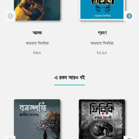
আত্মজ
গ্রহণ
ফারহানা সিনথিয়া
ফারহানা সিনথিয়া
৳৬০
৳১২০
এ রকম আরও বই