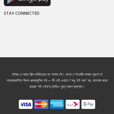
STAY CONNECTED
বইঘর-এ আছে শিল্প-সাহিত্যের সব শাখার বই। বাংলা ও ইংরেজি ভাষার পুরনো বা
সদ্যপ্রকাশিত কিংবা এক্সক্লুসিভ বই— কী নেই এখানে ? শুধু 'বই পড়া' নয়, আপনার জন্য
রয়েছে 'বই শোনা'র (অডিও বুক) দারুণ ব্যবস্থা।