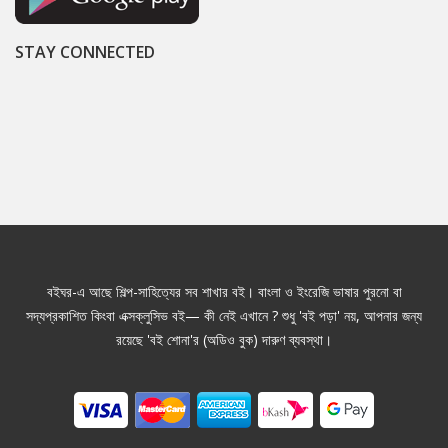
STAY CONNECTED
বইঘর-এ আছে শিল্প-সাহিত্যের সব শাখার বই। বাংলা ও ইংরেজি ভাষার পুরনো বা
সদ্যপ্রকাশিত কিংবা এক্সক্লুসিভ বই— কী নেই এখানে ? শুধু 'বই পড়া' নয়, আপনার জন্য
রয়েছে 'বই শোনা'র (অডিও বুক) দারুণ ব্যবস্থা।