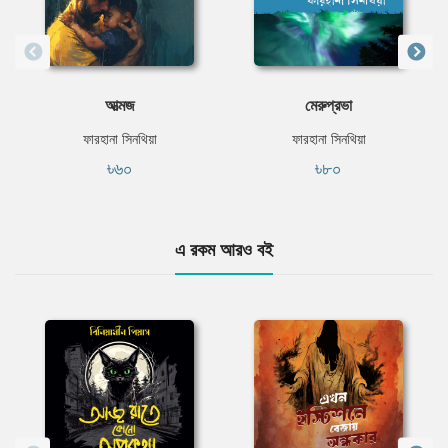
আত্মজ
মেরুপ্রভা
ফারহানা সিনথিয়া
ফারহানা সিনথিয়া
৳৬০
৳৮০
এ রকম আরও বই